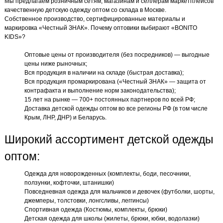
Мы предлагаем розничным сетям, магазинам и селлерам маркетплейсов
качественную детскую одежду оптом со склада в Москве.
Собственное производство, сертифицированные материалы и
маркировка «Честный ЗНАК». Почему оптовики выбирают «BONITO
KIDS»?
Оптовые цены от производителя (без посредников) — выгодные
цены ниже рыночных;
Вся продукция в наличии на складе (быстрая доставка);
Вся продукция промаркирована («Честный ЗНАК» — защита от
контрафакта и выполнение норм законодательства);
15 лет на рынке — 700+ постоянных партнеров по всей РФ;
Доставка детской одежды оптом во все регионы РФ (в том числе
Крым, ЛНР, ДНР) и Беларусь.
Широкий ассортимент детской одежды
оптом:
Одежда для новорожденных (комплекты, боди, песочники,
ползунки, кофточки, штанишки)
Повседневная одежда для мальчиков и девочек (футболки, шорты,
джемперы, толстовки, лонгсливы, леггинсы)
Спортивная одежда (Костюмы, комплекты, брюки)
Детская одежда для школы (жилеты, брюки, юбки, водолазки)