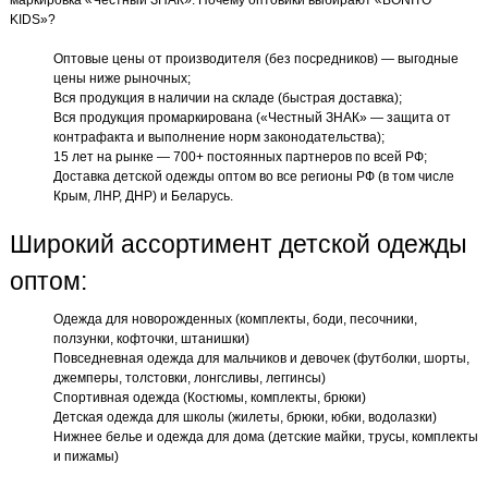
маркировка «Честный ЗНАК». Почему оптовики выбирают «BONITO
KIDS»?
Оптовые цены от производителя (без посредников) — выгодные
цены ниже рыночных;
Вся продукция в наличии на складе (быстрая доставка);
Вся продукция промаркирована («Честный ЗНАК» — защита от
контрафакта и выполнение норм законодательства);
15 лет на рынке — 700+ постоянных партнеров по всей РФ;
Доставка детской одежды оптом во все регионы РФ (в том числе
Крым, ЛНР, ДНР) и Беларусь.
Широкий ассортимент детской одежды
оптом:
Одежда для новорожденных (комплекты, боди, песочники,
ползунки, кофточки, штанишки)
Повседневная одежда для мальчиков и девочек (футболки, шорты,
джемперы, толстовки, лонгсливы, леггинсы)
Спортивная одежда (Костюмы, комплекты, брюки)
Детская одежда для школы (жилеты, брюки, юбки, водолазки)
Нижнее белье и одежда для дома (детские майки, трусы, комплекты
и пижамы)