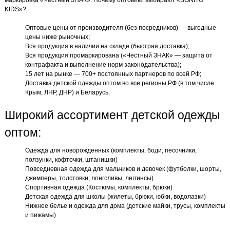
маркировка «Честный ЗНАК». Почему оптовики выбирают «BONITO
KIDS»?
Оптовые цены от производителя (без посредников) — выгодные
цены ниже рыночных;
Вся продукция в наличии на складе (быстрая доставка);
Вся продукция промаркирована («Честный ЗНАК» — защита от
контрафакта и выполнение норм законодательства);
15 лет на рынке — 700+ постоянных партнеров по всей РФ;
Доставка детской одежды оптом во все регионы РФ (в том числе
Крым, ЛНР, ДНР) и Беларусь.
Широкий ассортимент детской одежды
оптом:
Одежда для новорожденных (комплекты, боди, песочники,
ползунки, кофточки, штанишки)
Повседневная одежда для мальчиков и девочек (футболки, шорты,
джемперы, толстовки, лонгсливы, леггинсы)
Спортивная одежда (Костюмы, комплекты, брюки)
Детская одежда для школы (жилеты, брюки, юбки, водолазки)
Нижнее белье и одежда для дома (детские майки, трусы, комплекты
и пижамы)