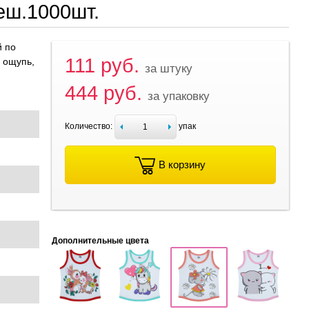
еш.1000шт.
й по
111 руб.
а ощупь,
за штуку
444 руб.
за упаковку
Количество:
упак
В корзину
Дополнительные цвета