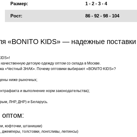
Размер:
1 - 2 - 3 - 4
Рост:
86 - 92 - 98 - 104
еля «BONITO KIDS» — надежные поставки
KIDS»!
качественную детскую одежду оптом со склада в Москве.
ка «Честный ЗНАК». Почему оптовики выбирают «BONITO KIDS»?
цены ниже рыночных;
нтрафакта и выполнение норм законодательства);
рым, ЛНР, ДНР) и Беларусь.
 оптом:
ки, кофточки, штанишки)
 джемперы, толстовки, лонгсливы, леггинсы)