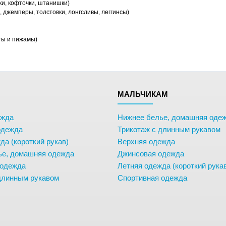
ки, кофточки, штанишки)
 джемперы, толстовки, лонгсливы, леггинсы)
ты и пижамы)
М
МАЛЬЧИКАМ
ежда
Нижнее белье, домашняя оде
одежда
Трикотаж с длинным рукавом
да (короткий рукав)
Верхняя одежда
ье, домашняя одежда
Джинсовая одежда
 одежда
Летняя одежда (короткий рука
длинным рукавом
Спортивная одежда