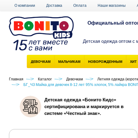
О компании
Доставка
Оплата
Наши магазины
Официальный оптов
Детская одежда оптом с 
ДЕВОЧКАМ
МАЛЬЧИКАМ
НОВОРОЖДЕННЫМ
ХИТ
Главная
Каталог
Девочкам
Летняя одежда (коротк
БГ_ЧЗ Майка для девочек 8-12 лет 95% хлопок, 5% лайкра BONI
Детская одежда «Бонито Кидс»
сертифицирована и маркируется в
системе «Честный знак».