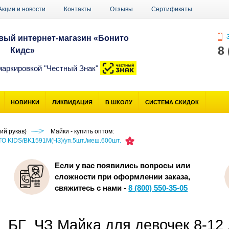
Акции и новости
Контакты
Отзывы
Сертификаты
З
ый интернет-магазин «Бонито
8
Кидс»
маркировкой "Честный Знак"
НОВИНКИ
ЛИКВИДАЦИЯ
В ШКОЛУ
СИСТЕМА СКИДОК
ий рукав)
Майки - купить оптом:
TO KIDS/BK1591M(ЧЗ)/уп.5шт./меш.600шт.
Если у вас появились вопросы или
сложности при оформлении заказа,
свяжитесь с нами -
8 (800) 550-35-05
БГ_ЧЗ Майка для девочек 8-12 