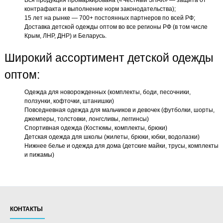
Вся продукция промаркирована («Честный ЗНАК» — защита от
контрафакта и выполнение норм законодательства);
15 лет на рынке — 700+ постоянных партнеров по всей РФ;
Доставка детской одежды оптом во все регионы РФ (в том числе
Крым, ЛНР, ДНР) и Беларусь.
Широкий ассортимент детской одежды
оптом:
Одежда для новорожденных (комплекты, боди, песочники,
ползунки, кофточки, штанишки)
Повседневная одежда для мальчиков и девочек (футболки, шорты,
джемперы, толстовки, лонгсливы, леггинсы)
Спортивная одежда (Костюмы, комплекты, брюки)
Детская одежда для школы (жилеты, брюки, юбки, водолазки)
Нижнее белье и одежда для дома (детские майки, трусы, комплекты
и пижамы)
КОНТАКТЫ