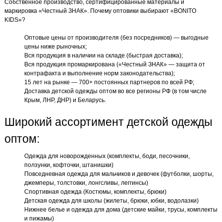
Собственное производство, сертифицированные материалы и
маркировка «Честный ЗНАК». Почему оптовики выбирают «BONITO
KIDS»?
Оптовые цены от производителя (без посредников) — выгодные
цены ниже рыночных;
Вся продукция в наличии на складе (быстрая доставка);
Вся продукция промаркирована («Честный ЗНАК» — защита от
контрафакта и выполнение норм законодательства);
15 лет на рынке — 700+ постоянных партнеров по всей РФ;
Доставка детской одежды оптом во все регионы РФ (в том числе
Крым, ЛНР, ДНР) и Беларусь.
Широкий ассортимент детской одежды
оптом:
Одежда для новорожденных (комплекты, боди, песочники,
ползунки, кофточки, штанишки)
Повседневная одежда для мальчиков и девочек (футболки, шорты,
джемперы, толстовки, лонгсливы, леггинсы)
Спортивная одежда (Костюмы, комплекты, брюки)
Детская одежда для школы (жилеты, брюки, юбки, водолазки)
Нижнее белье и одежда для дома (детские майки, трусы, комплекты
и пижамы)