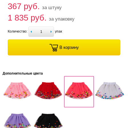
367 руб.
за штуку
1 835 руб.
за упаковку
Количество:
упак
В корзину
Дополнительные цвета