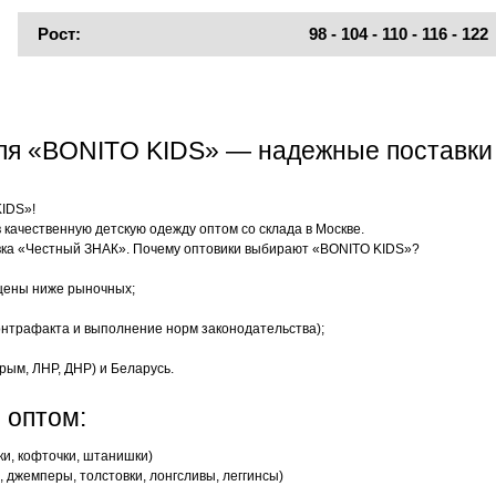
Рост:
98 - 104 - 110 - 116 - 122
еля «BONITO KIDS» — надежные поставки
KIDS»!
качественную детскую одежду оптом со склада в Москве.
ка «Честный ЗНАК». Почему оптовики выбирают «BONITO KIDS»?
цены ниже рыночных;
нтрафакта и выполнение норм законодательства);
рым, ЛНР, ДНР) и Беларусь.
 оптом:
ки, кофточки, штанишки)
 джемперы, толстовки, лонгсливы, леггинсы)