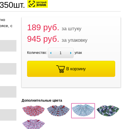
.350шт.
тно
189 руб.
ясе, с
за штуку
945 руб.
за упаковку
Количество:
упак
В корзину
Дополнительные цвета