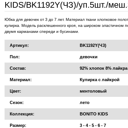
KIDS/BK1192Y(ЧЗ)/уп.5шт./меш
Юбка для девочек от 3 до 7 лет. Материал ткани хлопковое поло
кулирка. Модель расклешенного кроя, на широком эластичном по
двумя карманами спереди и бусинами.
Артикул:
BK1192Y(ЧЗ)
Пол:
девочки
Состав:
92% хлопок 8% лайкра
Материал:
Кулирка с лайкрой
Цвет:
ментоловый
Сезон:
лето
Коллекция:
BONITO KIDS
Размер:
3 - 4 - 5 - 6 - 7