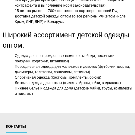
Вся продукция промаркирована («Честный ЗНАК» — защита от
контрафакта и выполнение норм законодательства);
15 лет на рынке — 700+ постоянных партнеров по всей РФ;
Доставка детской одежды оптом во все регионы РФ (в том числе
Крым, ЛНР, ДНР) и Беларусь.
Широкий ассортимент детской одежды
оптом:
Одежда для новорожденных (комплекты, боди, песочники,
ползунки, кофточки, штанишки)
Повседневная одежда для мальчиков и девочек (футболки, шорты,
джемперы, толстовки, лонгсливы, леггинсы)
Спортивная одежда (Костюмы, комплекты, брюки)
Детская одежда для школы (жилеты, брюки, юбки, водолазки)
Нижнее белье и одежда для дома (детские майки, трусы, комплекты
и пижамы)
КОНТАКТЫ