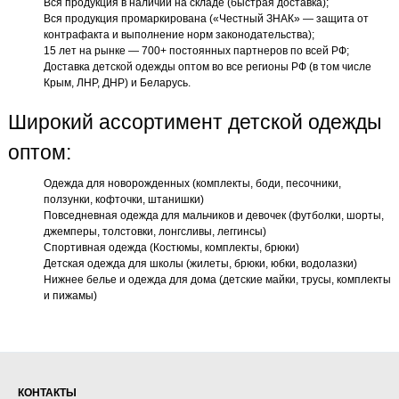
Вся продукция в наличии на складе (быстрая доставка);
Вся продукция промаркирована («Честный ЗНАК» — защита от
контрафакта и выполнение норм законодательства);
15 лет на рынке — 700+ постоянных партнеров по всей РФ;
Доставка детской одежды оптом во все регионы РФ (в том числе
Крым, ЛНР, ДНР) и Беларусь.
Широкий ассортимент детской одежды
оптом:
Одежда для новорожденных (комплекты, боди, песочники,
ползунки, кофточки, штанишки)
Повседневная одежда для мальчиков и девочек (футболки, шорты,
джемперы, толстовки, лонгсливы, леггинсы)
Спортивная одежда (Костюмы, комплекты, брюки)
Детская одежда для школы (жилеты, брюки, юбки, водолазки)
Нижнее белье и одежда для дома (детские майки, трусы, комплекты
и пижамы)
КОНТАКТЫ