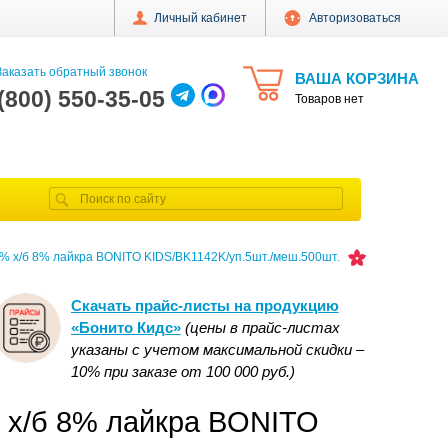
Личный кабинет
Авторизоваться
аказать обратный звонок
ВАША КОРЗИНА
 (800) 550-35-05
Товаров нет
92% х/б 8% лайкра BONITO KIDS/BK1142K/уп.5шт./меш.500шт.
Скачать прайс-листы на продукцию
«Бонито Кидс»
(цены в прайс-листах
указаны с учетом максимальной скидки –
10% при заказе от 100 000 руб.)
% х/б 8% лайкра BONITO