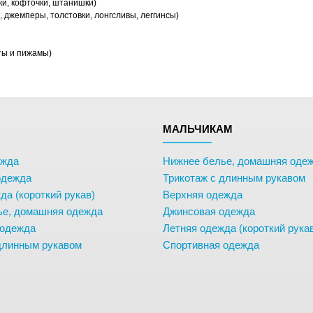
ки, кофточки, штанишки)
 джемперы, толстовки, лонгсливы, леггинсы)
ты и пижамы)
М
МАЛЬЧИКАМ
ежда
Нижнее белье, домашняя оде
одежда
Трикотаж с длинным рукавом
да (короткий рукав)
Верхняя одежда
ье, домашняя одежда
Джинсовая одежда
 одежда
Летняя одежда (короткий рука
длинным рукавом
Спортивная одежда