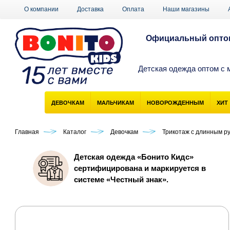
О компании
Доставка
Оплата
Наши магазины
Официальный оптов
Детская одежда оптом с 
ДЕВОЧКАМ
МАЛЬЧИКАМ
НОВОРОЖДЕННЫМ
ХИТ
Главная
Каталог
Девочкам
Трикотаж с длинным р
Детская одежда «Бонито Кидс»
сертифицирована и маркируется в
системе «Честный знак».