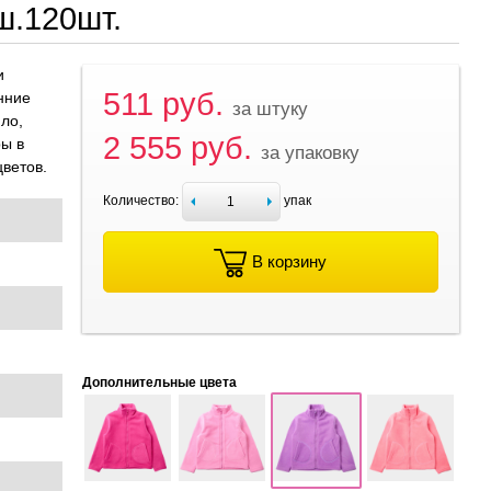
ш.120шт.
и
511 руб.
нние
за штуку
пло,
2 555 руб.
ры в
за упаковку
цветов.
Количество:
упак
В корзину
Дополнительные цвета