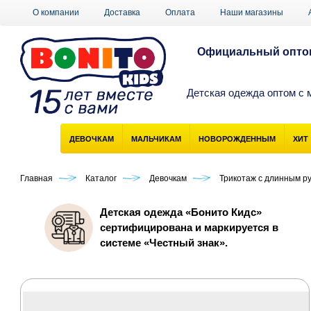
О компании
Доставка
Оплата
Наши магазины
Официальный оптов
Детская одежда оптом с 
ДЕВОЧКАМ
МАЛЬЧИКАМ
НОВОРОЖДЕННЫМ
ХИТ
Главная
Каталог
Девочкам
Трикотаж с длинным р
Детская одежда «Бонито Кидс»
сертифицирована и маркируется в
системе «Честный знак».