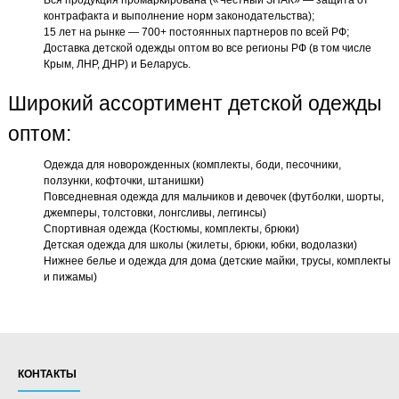
Вся продукция промаркирована («Честный ЗНАК» — защита от
контрафакта и выполнение норм законодательства);
15 лет на рынке — 700+ постоянных партнеров по всей РФ;
Доставка детской одежды оптом во все регионы РФ (в том числе
Крым, ЛНР, ДНР) и Беларусь.
Широкий ассортимент детской одежды
оптом:
Одежда для новорожденных (комплекты, боди, песочники,
ползунки, кофточки, штанишки)
Повседневная одежда для мальчиков и девочек (футболки, шорты,
джемперы, толстовки, лонгсливы, леггинсы)
Спортивная одежда (Костюмы, комплекты, брюки)
Детская одежда для школы (жилеты, брюки, юбки, водолазки)
Нижнее белье и одежда для дома (детские майки, трусы, комплекты
и пижамы)
КОНТАКТЫ