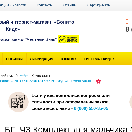
Акции и новости
Контакты
Отзывы
Сертификаты
З
ый интернет-магазин «Бонито
8
Кидс»
маркировкой "Честный Знак"
НОВИНКИ
ЛИКВИДАЦИЯ
В ШКОЛУ
СИСТЕМА СКИДОК
кий рукав)
Комплекты
хлопок BONITO KIDS/BK1316MКР(ЧЗ)/уп.4шт./меш.600шт.
Если у вас появились вопросы или
сложности при оформлении заказа,
свяжитесь с нами -
8 (800) 550-35-05
БГ_ЧЗ Комплект для мальчика (