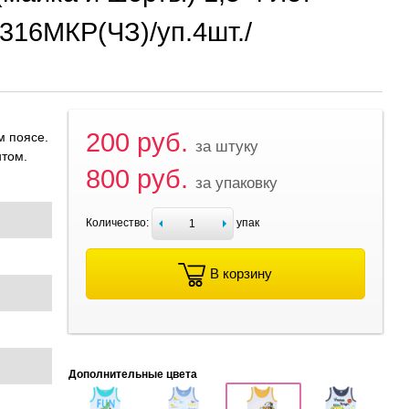
16MКР(ЧЗ)/уп.4шт./
200 руб.
м поясе.
за штуку
нтом.
800 руб.
за упаковку
Количество:
упак
В корзину
Дополнительные цвета