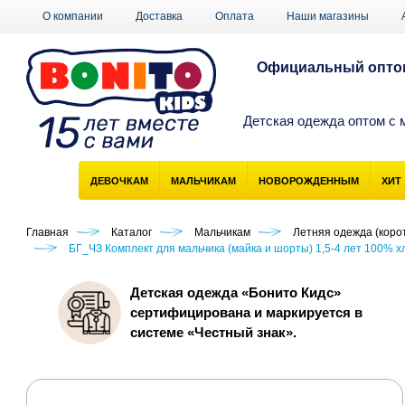
О компании
Доставка
Оплата
Наши магазины
Официальный оптов
Детская одежда оптом с 
ДЕВОЧКАМ
МАЛЬЧИКАМ
НОВОРОЖДЕННЫМ
ХИТ
Главная
Каталог
Мальчикам
Летняя одежда (корот
БГ_ЧЗ Комплект для мальчика (майка и шорты) 1,5-4 лет 100% 
Детская одежда «Бонито Кидс»
сертифицирована и маркируется в
системе «Честный знак».