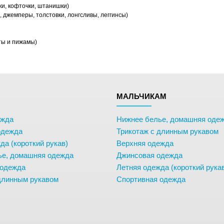
ки, кофточки, штанишки)
 джемперы, толстовки, лонгсливы, леггинсы)
ты и пижамы)
М
МАЛЬЧИКАМ
ежда
Нижнее белье, домашняя оде
одежда
Трикотаж с длинным рукавом
да (короткий рукав)
Верхняя одежда
ье, домашняя одежда
Джинсовая одежда
 одежда
Летняя одежда (короткий рука
длинным рукавом
Спортивная одежда