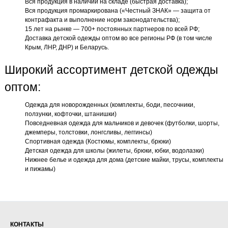
Вся продукция в наличии на складе (быстрая доставка);
Вся продукция промаркирована («Честный ЗНАК» — защита от
контрафакта и выполнение норм законодательства);
15 лет на рынке — 700+ постоянных партнеров по всей РФ;
Доставка детской одежды оптом во все регионы РФ (в том числе
Крым, ЛНР, ДНР) и Беларусь.
Широкий ассортимент детской одежды
оптом:
Одежда для новорожденных (комплекты, боди, песочники,
ползунки, кофточки, штанишки)
Повседневная одежда для мальчиков и девочек (футболки, шорты,
джемперы, толстовки, лонгсливы, леггинсы)
Спортивная одежда (Костюмы, комплекты, брюки)
Детская одежда для школы (жилеты, брюки, юбки, водолазки)
Нижнее белье и одежда для дома (детские майки, трусы, комплекты
и пижамы)
КОНТАКТЫ