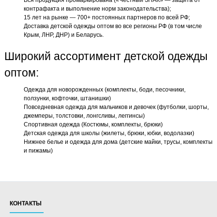
Вся продукция промаркирована («Честный ЗНАК» — защита от
контрафакта и выполнение норм законодательства);
15 лет на рынке — 700+ постоянных партнеров по всей РФ;
Доставка детской одежды оптом во все регионы РФ (в том числе
Крым, ЛНР, ДНР) и Беларусь.
Широкий ассортимент детской одежды
оптом:
Одежда для новорожденных (комплекты, боди, песочники,
ползунки, кофточки, штанишки)
Повседневная одежда для мальчиков и девочек (футболки, шорты,
джемперы, толстовки, лонгсливы, леггинсы)
Спортивная одежда (Костюмы, комплекты, брюки)
Детская одежда для школы (жилеты, брюки, юбки, водолазки)
Нижнее белье и одежда для дома (детские майки, трусы, комплекты
и пижамы)
КОНТАКТЫ