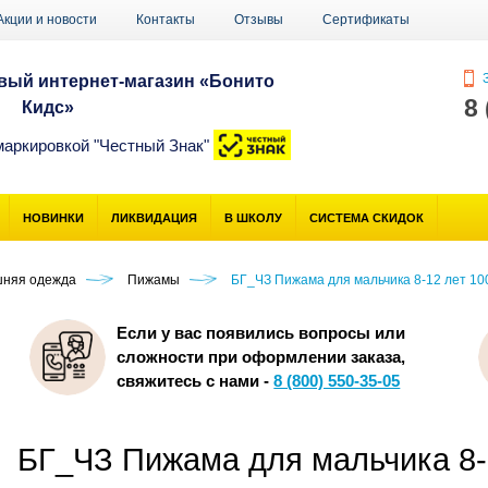
Акции и новости
Контакты
Отзывы
Сертификаты
З
ый интернет-магазин «Бонито
8
Кидс»
маркировкой "Честный Знак"
НОВИНКИ
ЛИКВИДАЦИЯ
В ШКОЛУ
СИСТЕМА СКИДОК
шняя одежда
Пижамы
БГ_ЧЗ Пижама для мальчика 8-12 лет 10
Если у вас появились вопросы или
сложности при оформлении заказа,
свяжитесь с нами -
8 (800) 550-35-05
БГ_ЧЗ Пижама для мальчика 8-