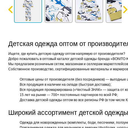
Детская одежда оптом от производит
Ищете, где купить детскую одежду оптом напрямую от производителя?
Добро пожаловать в оптовый каталог детской одежды бренда «BONITO 
Мы предлагаем розничным сетям, магазинам и селлерам маркетплейсов 
Собственное производство, сертифицированные материалы и маркиров
Оптовые цены от производителя (без посредников) — выгодные 
Вся продукция в наличии на складе (быстрая доставка);
Вся продукция промаркирована («Честный ЗНАК» — защита от ко
15 лет на рынке — 700+ постоянных партнеров по всей РФ;
Доставка детской одежды оптом во все регионы РФ (в том числе К
Широкий ассортимент детской одежды
Одежда для новорожденных (комплекты, боди, песочники, ползун
Повседневная одежда для мальчиков и девочек (футболки, шорты,