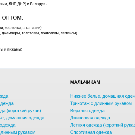
рым, ЛНР, ДНР) и Беларусь.
 оптом:
ки, кофточки, штанишки)
 джемперы, толстовки, лонгсливы, леггинсы)
ты и пижамы)
М
МАЛЬЧИКАМ
ежда
Нижнее белье, домашняя оде
одежда
Трикотаж с длинным рукавом
да (короткий рукав)
Верхняя одежда
ье, домашняя одежда
Джинсовая одежда
 одежда
Летняя одежда (короткий рука
длинным рукавом
Спортивная одежда