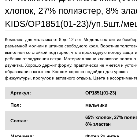
хлопок, 27% полиэстер, 8% эл
KIDS/OP1851(01-23)/уп.5шт./ме
Комплект для мальчика от 8 до 12 лет. Модель состоит из бомбе
разъемной молнии и штанов свободного кроя. Воротник толстов
выполнен со стойкой под горло, что в прохладную погоду защити
ребенка от задувания ветра. Материал ткани хлопковое полотно
двунитка. Хорошо держит форму, практически не мнется и устойч
образованию катышек. Костюм хорошо подойдет для уроков
физкультуры, прогулок и активного отдыха. Цвета в ассортименте
Артикул:
OP1851(01-23)
Пол:
мальчики
65% хлопок, 27% полиэ
Состав:
8% эластан
Материал:
Футер 2х нитка