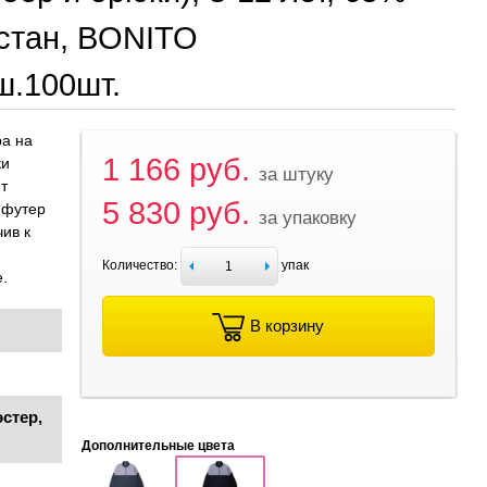
астан, BONITO
ш.100шт.
ра на
1 166 руб.
ки
за штуку
т
5 830 руб.
 футер
за упаковку
ив к
Количество:
упак
.
В корзину
стер,
Дополнительные цвета