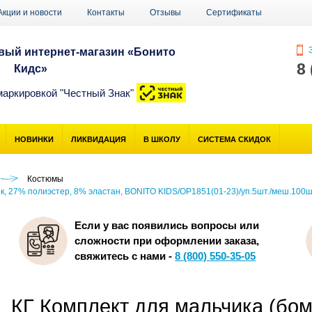
Акции и новости
Контакты
Отзывы
Сертификаты
З
ый интернет-магазин «Бонито
8
Кидс»
маркировкой "Честный Знак"
НОВИНКИ
ЛИКВИДАЦИЯ
В ШКОЛУ
СИСТЕМА СКИДОК
Костюмы
ок, 27% полиэстер, 8% эластан, BONITO KIDS/OP1851(01-23)/уп.5шт./меш.100ш
Если у вас появились вопросы или
сложности при оформлении заказа,
свяжитесь с нами -
8 (800) 550-35-05
КГ Комплект для мальчика (бомб