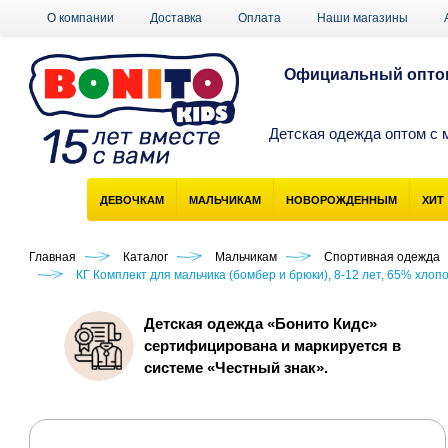
О компании
Доставка
Оплата
Наши магазины
Официальный оптов
Детская одежда оптом с 
ДЕВОЧКАМ
МАЛЬЧИКАМ
НОВОРОЖДЕННЫМ
ХИТ
Главная
Каталог
Мальчикам
Спортивная одежда
КГ Комплект для мальчика (бомбер и брюки), 8-12 лет, 65% хлоп
Детская одежда «Бонито Кидс»
сертифицирована и маркируется в
системе «Честный знак».