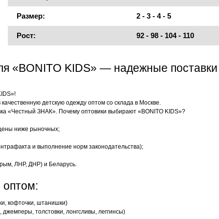
Размер:
2 - 3 - 4 - 5
Рост:
92 - 98 - 104 - 110
еля «BONITO KIDS» — надежные поставки
KIDS»!
качественную детскую одежду оптом со склада в Москве.
ка «Честный ЗНАК». Почему оптовики выбирают «BONITO KIDS»?
цены ниже рыночных;
нтрафакта и выполнение норм законодательства);
рым, ЛНР, ДНР) и Беларусь.
 оптом:
ки, кофточки, штанишки)
 джемперы, толстовки, лонгсливы, леггинсы)