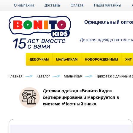
О компании
Доставка
Оплата
Наши магазины
Официальный оптов
Детская одежда оптом с 
ДЕВОЧКАМ
МАЛЬЧИКАМ
НОВОРОЖДЕННЫМ
ХИТ
Главная
Каталог
Мальчикам
Трикотаж с длинным 
Детская одежда «Бонито Кидс»
сертифицирована и маркируется в
системе «Честный знак».