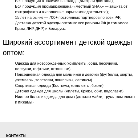
Вся продукция в наличии на складе (быстрая доставка);
Вся продукция промаркирована («Честный ЗНАК» — защита от
контрафакта и выполнение норм законодательства);
15 лет на рынке — 700+ постоянных партнеров по всей РФ;
Доставка детской одежды оптом во все регионы РФ (в том числе
Крым, ЛНР, ДНР) и Беларусь.
Широкий ассортимент детской одежды
оптом:
Одежда для новорожденных (комплекты, боди, песочники,
ползунки, кофточки, штанишки)
Повседневная одежда для мальчиков и девочек (футболки, шорты,
джемперы, толстовки, лонгсливы, леггинсы)
Спортивная одежда (Костюмы, комплекты, брюки)
Детская одежда для школы (жилеты, брюки, юбки, водолазки)
Нижнее белье и одежда для дома (детские майки, трусы, комплекты
и пижамы)
КОНТАКТЫ