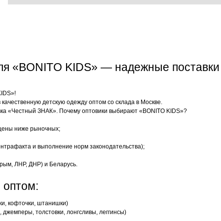
еля «BONITO KIDS» — надежные поставки
KIDS»!
качественную детскую одежду оптом со склада в Москве.
ка «Честный ЗНАК». Почему оптовики выбирают «BONITO KIDS»?
цены ниже рыночных;
нтрафакта и выполнение норм законодательства);
рым, ЛНР, ДНР) и Беларусь.
 оптом:
ки, кофточки, штанишки)
 джемперы, толстовки, лонгсливы, леггинсы)