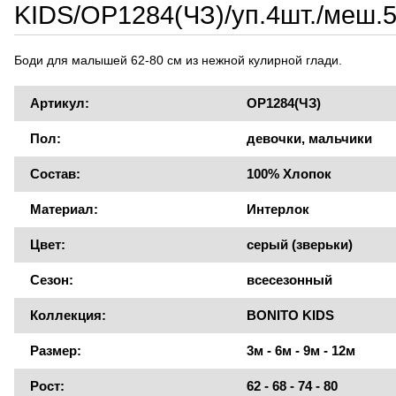
KIDS/OP1284(ЧЗ)/уп.4шт./меш.
Боди для малышей 62-80 см из нежной кулирной глади.
Артикул:
OP1284(ЧЗ)
Пол:
девочки, мальчики
Состав:
100% Хлопок
Материал:
Интерлок
Цвет:
серый (зверьки)
Сезон:
всесезонный
Коллекция:
BONITO KIDS
Размер:
3м - 6м - 9м - 12м
Рост:
62 - 68 - 74 - 80