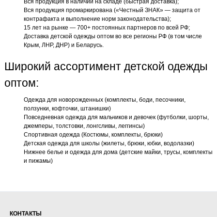
Вся продукция в наличии на складе (быстрая доставка);
Вся продукция промаркирована («Честный ЗНАК» — защита от
контрафакта и выполнение норм законодательства);
15 лет на рынке — 700+ постоянных партнеров по всей РФ;
Доставка детской одежды оптом во все регионы РФ (в том числе
Крым, ЛНР, ДНР) и Беларусь.
Широкий ассортимент детской одежды
оптом:
Одежда для новорожденных (комплекты, боди, песочники,
ползунки, кофточки, штанишки)
Повседневная одежда для мальчиков и девочек (футболки, шорты,
джемперы, толстовки, лонгсливы, леггинсы)
Спортивная одежда (Костюмы, комплекты, брюки)
Детская одежда для школы (жилеты, брюки, юбки, водолазки)
Нижнее белье и одежда для дома (детские майки, трусы, комплекты
и пижамы)
КОНТАКТЫ