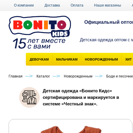
О компании
Доставка
Оплата
Наши магазины
Официальный оптов
Детская одежда оптом с 
ДЕВОЧКАМ
МАЛЬЧИКАМ
НОВОРОЖДЕННЫМ
ХИТ
Главная
Каталог
Новорожденным
Боди и песочн
Детская одежда «Бонито Кидс»
сертифицирована и маркируется в
системе «Честный знак».