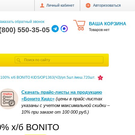
Личный кабинет
Авторизоваться
аказать обратный звонок
ВАША КОРЗИНА
 (800) 550-35-05
Товаров нет
 100% х/б BONITO KIDS/OP1363(ЧЗ)/уп.5шт./меш.720шт.
Скачать прайс-листы на продукцию
«Бонито Кидс»
(цены в прайс-листах
указаны с учетом максимальной скидки –
10% при заказе от 100 000 руб.)
00% х/б BONITO