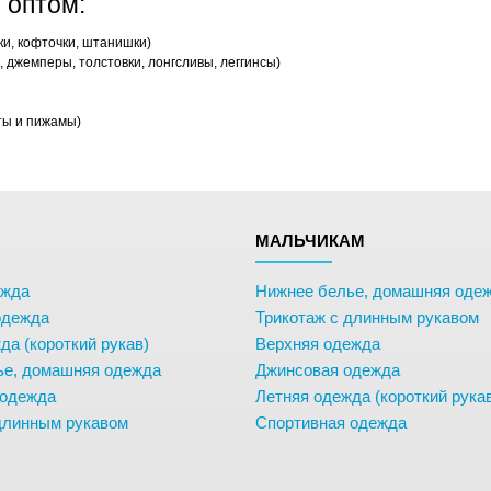
 оптом:
ки, кофточки, штанишки)
 джемперы, толстовки, лонгсливы, леггинсы)
ты и пижамы)
М
МАЛЬЧИКАМ
ежда
Нижнее белье, домашняя оде
одежда
Трикотаж с длинным рукавом
да (короткий рукав)
Верхняя одежда
ье, домашняя одежда
Джинсовая одежда
 одежда
Летняя одежда (короткий рука
длинным рукавом
Спортивная одежда