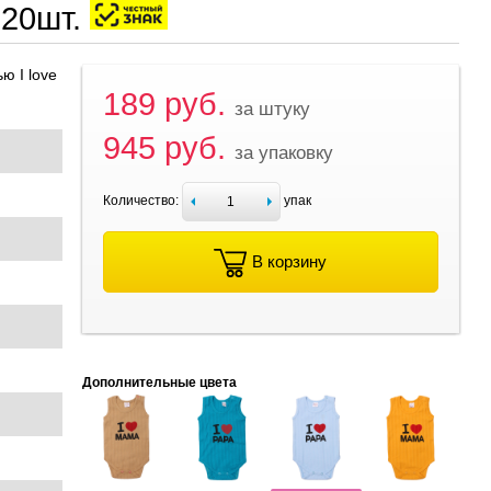
720шт.
ю I love
189 руб.
за штуку
945 руб.
за упаковку
Количество:
упак
В корзину
Дополнительные цвета