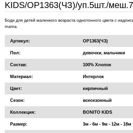
KIDS/OP1363(ЧЗ)/уп.5шт./меш.
Боди для детей маленкого возраста однотонного цвета с надпись
mama.
Артикул:
OP1363(ЧЗ)
Пол:
девочки, мальчики
Состав:
100% Хлопок
Материал:
Интерлок
Цвет:
кирпичный
Сезон:
всесезонный
Коллекция:
BONITO KIDS
Размер:
3м - 6м - 9м - 12м - 18м