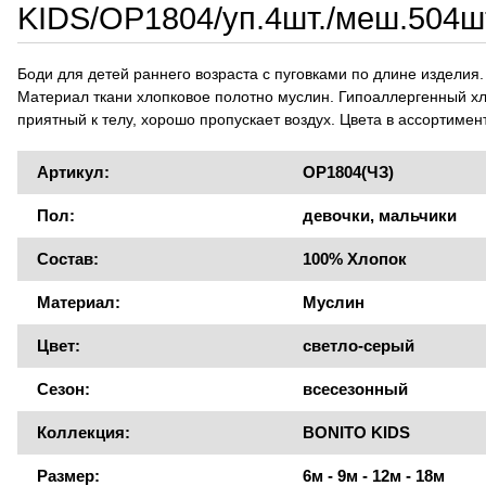
KIDS/OP1804/уп.4шт./меш.504ш
Боди для детей раннего возраста с пуговками по длине изделия.
Материал ткани хлопковое полотно муслин. Гипоаллергенный х
приятный к телу, хорошо пропускает воздух. Цвета в ассортимен
Артикул:
OP1804(ЧЗ)
Пол:
девочки, мальчики
Состав:
100% Хлопок
Материал:
Муслин
Цвет:
светло-серый
Сезон:
всесезонный
Коллекция:
BONITO KIDS
Размер:
6м - 9м - 12м - 18м