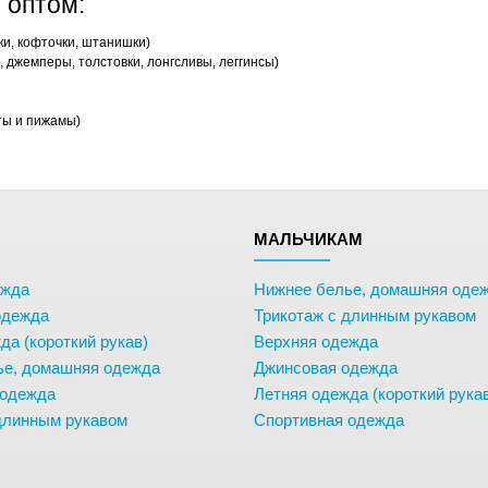
 оптом:
ки, кофточки, штанишки)
 джемперы, толстовки, лонгсливы, леггинсы)
ты и пижамы)
М
МАЛЬЧИКАМ
ежда
Нижнее белье, домашняя оде
одежда
Трикотаж с длинным рукавом
да (короткий рукав)
Верхняя одежда
ье, домашняя одежда
Джинсовая одежда
 одежда
Летняя одежда (короткий рука
длинным рукавом
Спортивная одежда