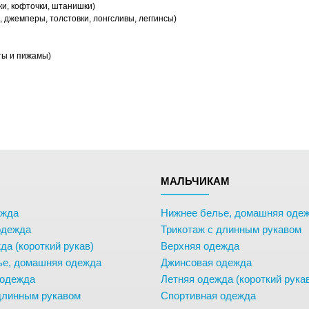
ки, кофточки, штанишки)
 джемперы, толстовки, лонгсливы, леггинсы)
ты и пижамы)
М
МАЛЬЧИКАМ
ежда
Нижнее белье, домашняя оде
одежда
Трикотаж с длинным рукавом
да (короткий рукав)
Верхняя одежда
ье, домашняя одежда
Джинсовая одежда
 одежда
Летняя одежда (короткий рука
длинным рукавом
Спортивная одежда