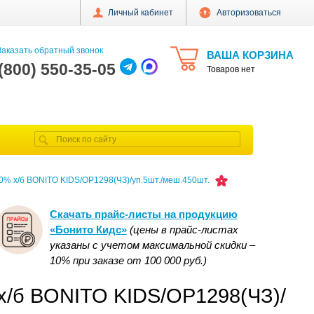
Личный кабинет
Авторизоваться
аказать обратный звонок
ВАША КОРЗИНА
 (800) 550-35-05
Товаров нет
0% х/б BONITO KIDS/OP1298(ЧЗ)/уп.5шт./меш.450шт.
Скачать прайс-листы на продукцию
«Бонито Кидс»
(цены в прайс-листах
указаны с учетом максимальной скидки –
10% при заказе от 100 000 руб.)
 х/б BONITO KIDS/OP1298(ЧЗ)/