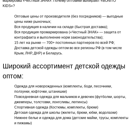
маркировка «Честный ЗНАК». Почему оптовики выбирают «BONITO
KIDS»?
Оптовые цены от производителя (без посредников) — выгодные
цены ниже рыночных;
Вся продукция в наличии на складе (быстрая доставка);
Вся продукция промаркирована («Честный ЗНАК» — защита от
контрафакта и выполнение норм законодательства);
15 лет на рынке — 700+ постоянных партнеров по всей РФ;
Доставка детской одежды оптом во все регионы РФ (в том числе
Крым, ЛНР, ДНР) и Беларусь.
Широкий ассортимент детской одежды
оптом:
Одежда для новорожденных (комплекты, боди, песочники,
ползунки, кофточки, штанишки)
Повседневная одежда для мальчиков и девочек (футболки, шорты,
джемперы, толстовки, лонгсливы, леггинсы)
Спортивная одежда (Костюмы, комплекты, брюки)
Детская одежда для школы (жилеты, брюки, юбки, водолазки)
Нижнее белье и одежда для дома (детские майки, трусы, комплекты
и пижамы)