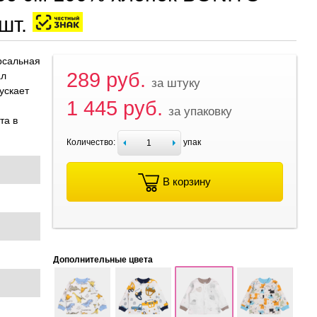
шт.
рсальная
289 руб.
ал
за штуку
ускает
1 445 руб.
за упаковку
та в
Количество:
упак
В корзину
Дополнительные цвета