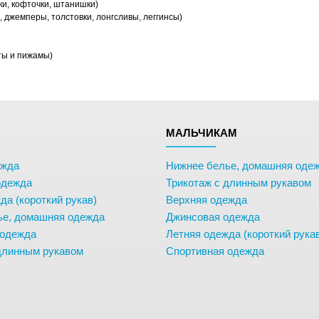
ки, кофточки, штанишки)
 джемперы, толстовки, лонгсливы, леггинсы)
ты и пижамы)
М
МАЛЬЧИКАМ
ежда
Нижнее белье, домашняя оде
одежда
Трикотаж с длинным рукавом
да (короткий рукав)
Верхняя одежда
ье, домашняя одежда
Джинсовая одежда
 одежда
Летняя одежда (короткий рука
длинным рукавом
Спортивная одежда