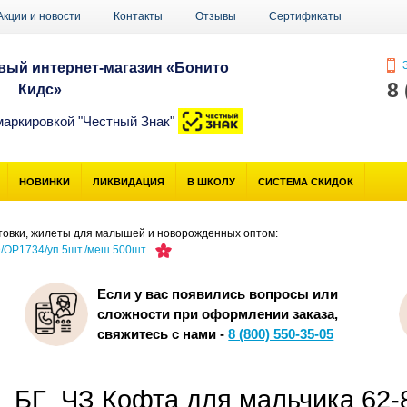
Акции и новости
Контакты
Отзывы
Сертификаты
З
ый интернет-магазин «Бонито
8
Кидс»
маркировкой "Честный Знак"
НОВИНКИ
ЛИКВИДАЦИЯ
В ШКОЛУ
СИСТЕМА СКИДОК
товки, жилеты для малышей и новорожденных оптом:
/OP1734/уп.5шт./меш.500шт.
Если у вас появились вопросы или
сложности при оформлении заказа,
свяжитесь с нами -
8 (800) 550-35-05
БГ_ЧЗ Кофта для мальчика 62-