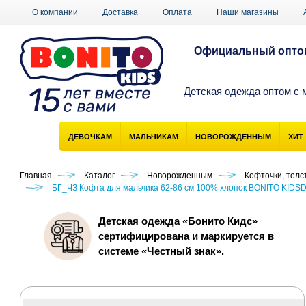
О компании
Доставка
Оплата
Наши магазины
Официальный оптов
Детская одежда оптом с 
ДЕВОЧКАМ
МАЛЬЧИКАМ
НОВОРОЖДЕННЫМ
ХИТ
Главная
Каталог
Новорожденным
Кофточки, толс
БГ_ЧЗ Кофта для мальчика 62-86 см 100% хлопок BONITO KIDSD
Детская одежда «Бонито Кидс»
сертифицирована и маркируется в
системе «Честный знак».