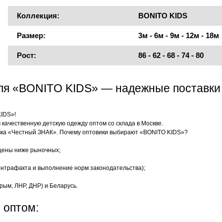
Коллекция:
BONITO KIDS
Размер:
3м - 6м - 9м - 12м - 18м
Рост:
86 - 62 - 68 - 74 - 80
еля «BONITO KIDS» — надежные поставки
KIDS»!
качественную детскую одежду оптом со склада в Москве.
ка «Честный ЗНАК». Почему оптовики выбирают «BONITO KIDS»?
цены ниже рыночных;
нтрафакта и выполнение норм законодательства);
рым, ЛНР, ДНР) и Беларусь.
 оптом: