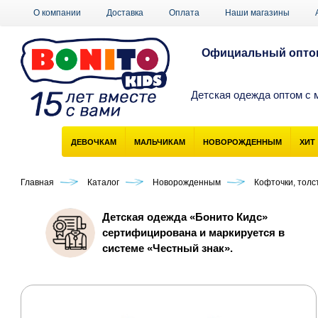
О компании
Доставка
Оплата
Наши магазины
Официальный оптов
Детская одежда оптом с 
ДЕВОЧКАМ
МАЛЬЧИКАМ
НОВОРОЖДЕННЫМ
ХИТ
Главная
Каталог
Новорожденным
Кофточки, толс
Детская одежда «Бонито Кидс»
сертифицирована и маркируется в
системе «Честный знак».