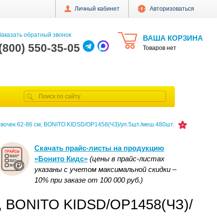
Личный кабинет
Авторизоваться
аказать обратный звонок
ВАША КОРЗИНА
 (800) 550-35-05
Товаров нет
вочек 62-86 см, BONITO KIDSD/OP1458(ЧЗ)/уп.5шт./меш.480шт.
Скачать прайс-листы на продукцию
«Бонито Кидс»
(цены в прайс-листах
указаны с учетом максимальной скидки –
10% при заказе от 100 000 руб.)
м, BONITO KIDSD/OP1458(ЧЗ)/