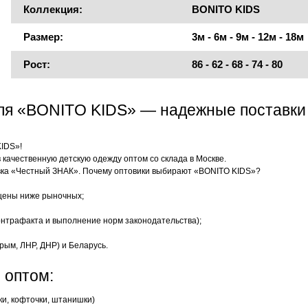
Коллекция:
BONITO KIDS
Размер:
3м - 6м - 9м - 12м - 18м
Рост:
86 - 62 - 68 - 74 - 80
еля «BONITO KIDS» — надежные поставки
KIDS»!
качественную детскую одежду оптом со склада в Москве.
ка «Честный ЗНАК». Почему оптовики выбирают «BONITO KIDS»?
цены ниже рыночных;
нтрафакта и выполнение норм законодательства);
рым, ЛНР, ДНР) и Беларусь.
 оптом:
ки, кофточки, штанишки)