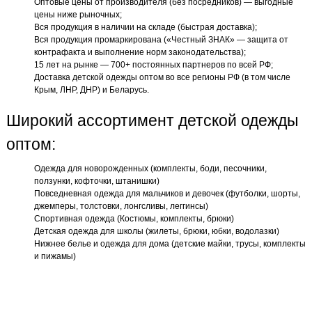
Оптовые цены от производителя (без посредников) — выгодные
цены ниже рыночных;
Вся продукция в наличии на складе (быстрая доставка);
Вся продукция промаркирована («Честный ЗНАК» — защита от
контрафакта и выполнение норм законодательства);
15 лет на рынке — 700+ постоянных партнеров по всей РФ;
Доставка детской одежды оптом во все регионы РФ (в том числе
Крым, ЛНР, ДНР) и Беларусь.
Широкий ассортимент детской одежды
оптом:
Одежда для новорожденных (комплекты, боди, песочники,
ползунки, кофточки, штанишки)
Повседневная одежда для мальчиков и девочек (футболки, шорты,
джемперы, толстовки, лонгсливы, леггинсы)
Спортивная одежда (Костюмы, комплекты, брюки)
Детская одежда для школы (жилеты, брюки, юбки, водолазки)
Нижнее белье и одежда для дома (детские майки, трусы, комплекты
и пижамы)