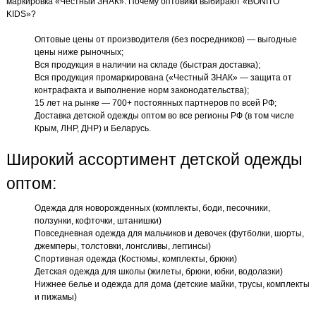
маркировка «Честный ЗНАК». Почему оптовики выбирают «BONITO
KIDS»?
Оптовые цены от производителя (без посредников) — выгодные
цены ниже рыночных;
Вся продукция в наличии на складе (быстрая доставка);
Вся продукция промаркирована («Честный ЗНАК» — защита от
контрафакта и выполнение норм законодательства);
15 лет на рынке — 700+ постоянных партнеров по всей РФ;
Доставка детской одежды оптом во все регионы РФ (в том числе
Крым, ЛНР, ДНР) и Беларусь.
Широкий ассортимент детской одежды
оптом:
Одежда для новорожденных (комплекты, боди, песочники,
ползунки, кофточки, штанишки)
Повседневная одежда для мальчиков и девочек (футболки, шорты,
джемперы, толстовки, лонгсливы, леггинсы)
Спортивная одежда (Костюмы, комплекты, брюки)
Детская одежда для школы (жилеты, брюки, юбки, водолазки)
Нижнее белье и одежда для дома (детские майки, трусы, комплекты
и пижамы)