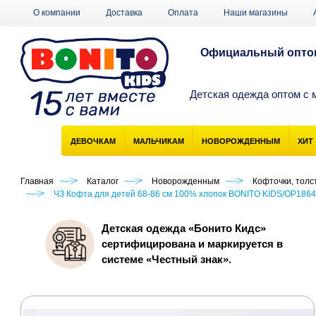
О компании
Доставка
Оплата
Наши магазины
Официальный оптов
Детская одежда оптом с 
ДЕВОЧКАМ
МАЛЬЧИКАМ
НОВОРОЖДЕННЫМ
ХИТ
Главная
Каталог
Новорожденным
Кофточки, толс
ЧЗ Кофта для детей 68-86 см 100% хлопок BONITO KIDS/OP1864(
Детская одежда «Бонито Кидс»
сертифицирована и маркируется в
системе «Честный знак».