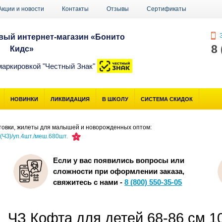
Акции и новости
Контакты
Отзывы
Сертификаты
З
ый интернет-магазин «Бонито
8
Кидс»
маркировкой "Честный Знак"
НОВИНКИ
ЛИКВИДАЦИЯ
В ШКОЛУ
СИСТЕМА СКИДОК
товки, жилеты для малышей и новорожденных оптом:
ЧЗ)/уп.4шт./меш.680шт.
Если у вас появились вопросы или
сложности при оформлении заказа,
свяжитесь с нами -
8 (800) 550-35-05
ЧЗ Кофта для детей 68-86 см 