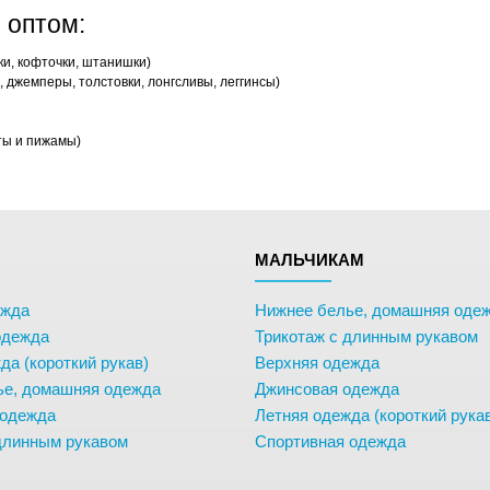
 оптом:
ки, кофточки, штанишки)
 джемперы, толстовки, лонгсливы, леггинсы)
ты и пижамы)
М
МАЛЬЧИКАМ
ежда
Нижнее белье, домашняя оде
одежда
Трикотаж с длинным рукавом
да (короткий рукав)
Верхняя одежда
ье, домашняя одежда
Джинсовая одежда
 одежда
Летняя одежда (короткий рука
длинным рукавом
Спортивная одежда