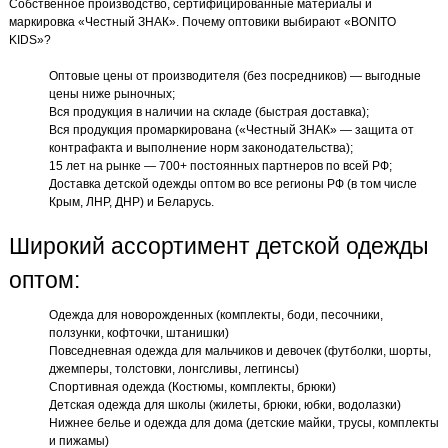
Собственное производство, сертифицированные материалы и
маркировка «Честный ЗНАК». Почему оптовики выбирают «BONITO
KIDS»?
Оптовые цены от производителя (без посредников) — выгодные
цены ниже рыночных;
Вся продукция в наличии на складе (быстрая доставка);
Вся продукция промаркирована («Честный ЗНАК» — защита от
контрафакта и выполнение норм законодательства);
15 лет на рынке — 700+ постоянных партнеров по всей РФ;
Доставка детской одежды оптом во все регионы РФ (в том числе
Крым, ЛНР, ДНР) и Беларусь.
Широкий ассортимент детской одежды
оптом:
Одежда для новорожденных (комплекты, боди, песочники,
ползунки, кофточки, штанишки)
Повседневная одежда для мальчиков и девочек (футболки, шорты,
джемперы, толстовки, лонгсливы, леггинсы)
Спортивная одежда (Костюмы, комплекты, брюки)
Детская одежда для школы (жилеты, брюки, юбки, водолазки)
Нижнее белье и одежда для дома (детские майки, трусы, комплекты
и пижамы)