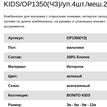
KIDS/OP1350(ЧЗ)/уп.4шт./меш.
Комбинезон для мальчика с открытыми ножками, интерлок лапш
пуговки по длине комбинезона, на рукавах и штанишках манжет. 
ассорименте.
Артикул:
OP1350(ЧЗ)
Пол:
мальчики
Состав:
100% Хлопок
Материал:
Интерлок
Цвет:
зеленый
Сезон:
всесезонный
Коллекция:
BONITO KIDS
Размер:
3м - 6м - 9м - 12м