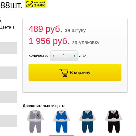
288шт.
а,
489 руб.
Цвета в
за штуку
1 956 руб.
за упаковку
Количество:
упак
В корзину
Дополнительные цвета