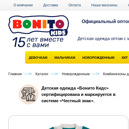
О компании
Доставка
Оплата
Наши магазины
Официальный оптов
Детская одежда оптом с 
ДЕВОЧКАМ
МАЛЬЧИКАМ
НОВОРОЖДЕННЫМ
ХИТ
Главная
Каталог
Новорожденным
Комбинезоны д
Детская одежда «Бонито Кидс»
сертифицирована и маркируется в
системе «Честный знак».