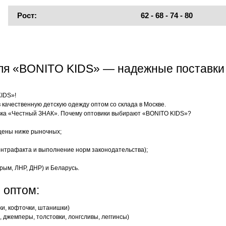
Рост:
62 - 68 - 74 - 80
еля «BONITO KIDS» — надежные поставки
KIDS»!
качественную детскую одежду оптом со склада в Москве.
ка «Честный ЗНАК». Почему оптовики выбирают «BONITO KIDS»?
цены ниже рыночных;
нтрафакта и выполнение норм законодательства);
рым, ЛНР, ДНР) и Беларусь.
 оптом:
ки, кофточки, штанишки)
 джемперы, толстовки, лонгсливы, леггинсы)