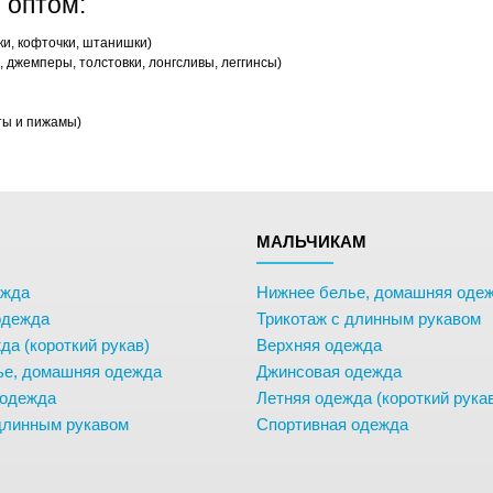
 оптом:
ки, кофточки, штанишки)
 джемперы, толстовки, лонгсливы, леггинсы)
ты и пижамы)
М
МАЛЬЧИКАМ
ежда
Нижнее белье, домашняя оде
одежда
Трикотаж с длинным рукавом
да (короткий рукав)
Верхняя одежда
ье, домашняя одежда
Джинсовая одежда
 одежда
Летняя одежда (короткий рука
длинным рукавом
Спортивная одежда