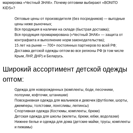
маркировка «Честный ЗНАК». Почему оптовики выбирают «BONITO
KIDS»?
Оптовые цены от производителя (без посредников) — выгодные
цены ниже рыночных;
Вся продукция в наличии на складе (быстрая доставка);
Вся продукция промаркирована («Честный ЗНАК» — защита от
контрафакта и выполнение норм законодательства);
15 лет на рынке — 700+ постоянных партнеров по всей РФ;
Доставка детской одежды оптом во все регионы РФ (в том числе
Крым, ЛНР, ДНР) и Беларусь.
Широкий ассортимент детской одежды
оптом:
Одежда для новорожденных (комплекты, боди, песочники,
ползунки, кофточки, штанишки)
Повседневная одежда для мальчиков и девочек (футболки, шорты,
джемперы, толстовки, лонгсливы, леггинсы)
Спортивная одежда (Костюмы, комплекты, брюки)
Детская одежда для школы (жилеты, брюки, юбки, водолазки)
Нижнее белье и одежда для дома (детские майки, трусы, комплекты
и пижамы)