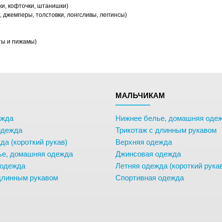
ки, кофточки, штанишки)
 джемперы, толстовки, лонгсливы, леггинсы)
ты и пижамы)
М
МАЛЬЧИКАМ
ежда
Нижнее белье, домашняя оде
одежда
Трикотаж с длинным рукавом
да (короткий рукав)
Верхняя одежда
ье, домашняя одежда
Джинсовая одежда
 одежда
Летняя одежда (короткий рука
длинным рукавом
Спортивная одежда