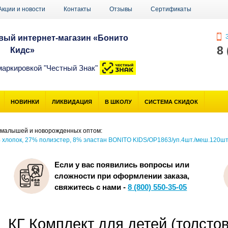
Акции и новости
Контакты
Отзывы
Сертификаты
З
ый интернет-магазин «Бонито
8
Кидс»
маркировкой "Честный Знак"
НОВИНКИ
ЛИКВИДАЦИЯ
В ШКОЛУ
СИСТЕМА СКИДОК
 малышей и новорожденных оптом:
% хлопок, 27% полиэстер, 8% эластан BONITO KIDS/OP1863/уп.4шт./меш.120шт
Если у вас появились вопросы или
сложности при оформлении заказа,
свяжитесь с нами -
8 (800) 550-35-05
КГ Комплект для детей (толстов