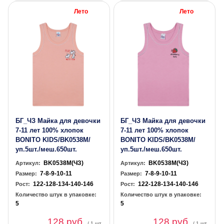
Лето
Лето
БГ_ЧЗ Майка для девочки
БГ_ЧЗ Майка для девочки
7-11 лет 100% хлопок
7-11 лет 100% хлопок
BONITO KIDS/BK0538M/
BONITO KIDS/BK0538M/
уп.5шт./меш.650шт.
уп.5шт./меш.650шт.
BK0538M(ЧЗ)
BK0538M(ЧЗ)
Артикул:
Артикул:
7-8-9-10-11
7-8-9-10-11
Размер:
Размер:
122-128-134-140-146
122-128-134-140-146
Рост:
Рост:
Количество штук в упаковке:
Количество штук в упаковке:
5
5
128 руб.
128 руб.
/ 1 шт.
/ 1 шт.