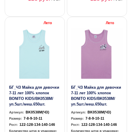
Лето
Лето
БГ_ЧЗ Майка для девочки
БГ_ЧЗ Майка для девочки
7-11 лет 100% хлопок
7-11 лет 100% хлопок
BONITO KIDS/BK0538M/
BONITO KIDS/BK0538M/
уп.5шт./меш.650шт.
уп.5шт./меш.650шт.
BK0538M(ЧЗ)
BK0538M(ЧЗ)
Артикул:
Артикул:
7-8-9-10-11
7-8-9-10-11
Размер:
Размер:
122-128-134-140-146
122-128-134-140-146
Рост:
Рост:
Количество штук в упаковке:
Количество штук в упаковке: