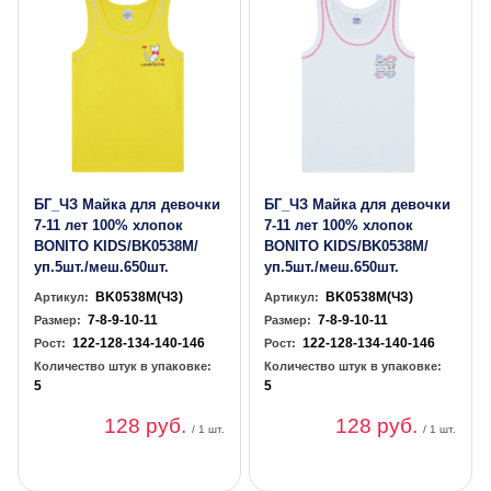
БГ_ЧЗ Майка для девочки
БГ_ЧЗ Майка для девочки
7-11 лет 100% хлопок
7-11 лет 100% хлопок
BONITO KIDS/BK0538M/
BONITO KIDS/BK0538M/
уп.5шт./меш.650шт.
уп.5шт./меш.650шт.
BK0538M(ЧЗ)
BK0538M(ЧЗ)
Артикул:
Артикул:
7-8-9-10-11
7-8-9-10-11
Размер:
Размер:
122-128-134-140-146
122-128-134-140-146
Рост:
Рост:
Количество штук в упаковке:
Количество штук в упаковке:
5
5
128 руб.
128 руб.
/ 1 шт.
/ 1 шт.