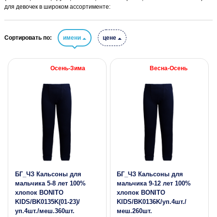
для девочек в широком ассортименте:
Сортировать по:
имени
цене
Осень-Зима
Весна-Осень
БГ_ЧЗ Кальсоны для
БГ_ЧЗ Кальсоны для
мальчика 5-8 лет 100%
мальчика 9-12 лет 100%
хлопок BONITO
хлопок BONITO
KIDS/BK0135K(01-23)/
KIDS/BK0136K/уп.4шт./
уп.4шт./меш.360шт.
меш.260шт.