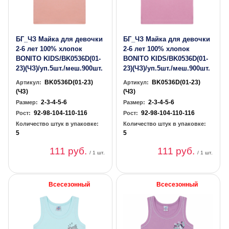
БГ_ЧЗ Майка для девочки
БГ_ЧЗ Майка для девочки
2-6 лет 100% хлопок
2-6 лет 100% хлопок
BONITO KIDS/BK0536D(01-
BONITO KIDS/BK0536D(01-
23)(ЧЗ)/уп.5шт./меш.900шт.
23)(ЧЗ)/уп.5шт./меш.900шт.
BK0536D(01-23)
BK0536D(01-23)
Артикул:
Артикул:
(ЧЗ)
(ЧЗ)
2-3-4-5-6
2-3-4-5-6
Размер:
Размер:
92-98-104-110-116
92-98-104-110-116
Рост:
Рост:
Количество штук в упаковке:
Количество штук в упаковке:
5
5
111 руб.
111 руб.
/ 1 шт.
/ 1 шт.
Всесезонный
Всесезонный