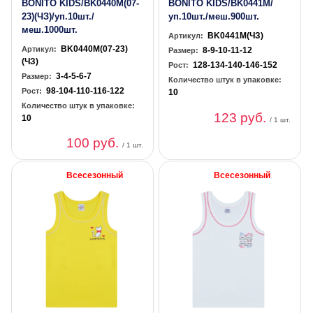
BONITO KIDS/BK0440M(07-
BONITO KIDS/BK0441M/
23)(ЧЗ)/уп.10шт./
уп.10шт./меш.900шт.
меш.1000шт.
BK0441M(ЧЗ)
Артикул:
BK0440M(07-23)
Артикул:
8-9-10-11-12
Размер:
(ЧЗ)
128-134-140-146-152
Рост:
3-4-5-6-7
Размер:
Количество штук в упаковке:
98-104-110-116-122
Рост:
10
Количество штук в упаковке:
123 руб.
10
/ 1 шт.
100 руб.
/ 1 шт.
Всесезонный
Всесезонный