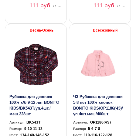
111 руб.
111 руб.
/ 1 шт.
/ 1 шт.
Весна-Осень
Всесезонный
Рубашка для девочек
ЧЗ Рубашка для девочки
100% х/б 9-12 лет BONITO
5-8 лет 100% хлопок
KIDS/BK543T/уп.4шт./
BONITO KIDS/OP1186(ЧЗ)/
меш.228шт.
уп.4шт.меш/400шт.
BK543T
OP1186(ЧЗ)
Артикул:
Артикул:
9-10-11-12
5-6-7-8
Размер:
Размер:
134-140-146-152
110-116-122-128
Рост:
Рост: