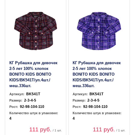
КГ Рубашка для девочек
КГ Рубашка для девочек
2-5 лет 100% хлопок
2-5 лет 100% хлопок
BONITO KIDS BONITO
BONITO KIDS BONITO
KIDS/BK541T/уп.4шт./
KIDS/BK541T/уп.4шт./
меш.336шт.
меш.336шт.
BK541T
BK541T
Артикул:
Артикул:
2-3-4-5
2-3-4-5
Размер:
Размер:
92-98-104-110
92-98-104-110
Рост:
Рост:
Количество штук в упаковке:
Количество штук в упаковке:
4
4
111 руб.
111 руб.
/ 1 шт.
/ 1 шт.