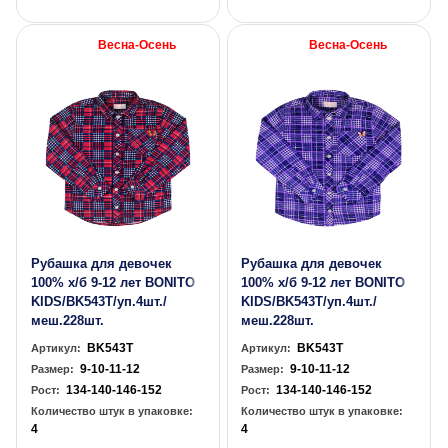
Весна-Осень
Весна-Осень
Рубашка для девочек
Рубашка для девочек
100% х/б 9-12 лет BONITO
100% х/б 9-12 лет BONITO
KIDS/BK543T/уп.4шт./
KIDS/BK543T/уп.4шт./
меш.228шт.
меш.228шт.
BK543T
BK543T
Артикул:
Артикул:
9-10-11-12
9-10-11-12
Размер:
Размер:
134-140-146-152
134-140-146-152
Рост:
Рост:
Количество штук в упаковке:
Количество штук в упаковке:
4
4