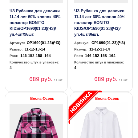
ЧЗ Рубашка для девочки
ЧЗ Рубашка для девочки
11-14 лет 60% хлопок 40%
11-14 лет 60% хлопок 40%
полэстер BONITO
полэстер BONITO
KIDS/OP1690(01-23)(ЧЗ)/
KIDS/OP1690(01-23)(ЧЗ)/
уп.4шт/96шт.
уп.4шт/96шт.
OP1690(01-23)(ЧЗ)
OP1690(01-23)(ЧЗ)
Артикул:
Артикул:
11-12-13-14
11-12-13-14
Размер:
Размер:
146-152-158 -164
146-152-158 -164
Рост:
Рост:
Количество штук в упаковке:
Количество штук в упаковке:
4
4
689 руб.
689 руб.
/ 1 шт.
/ 1 шт.
Весна-Осень
Весна-Осень