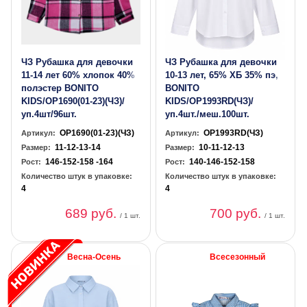
ЧЗ Рубашка для девочки
ЧЗ Рубашка для девочки
11-14 лет 60% хлопок 40%
10-13 лет, 65% ХБ 35% пэ,
полэстер BONITO
BONITO
KIDS/OP1690(01-23)(ЧЗ)/
KIDS/OP1993RD(ЧЗ)/
уп.4шт/96шт.
уп.4шт./меш.100шт.
OP1690(01-23)(ЧЗ)
OP1993RD(ЧЗ)
Артикул:
Артикул:
11-12-13-14
10-11-12-13
Размер:
Размер:
146-152-158 -164
140-146-152-158
Рост:
Рост:
Количество штук в упаковке:
Количество штук в упаковке:
4
4
689 руб.
700 руб.
/ 1 шт.
/ 1 шт.
Весна-Осень
Всесезонный