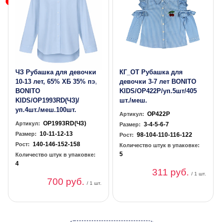
ЧЗ Рубашка для девочки
КГ_ОТ Рубашка для
10-13 лет, 65% ХБ 35% пэ,
девочки 3-7 лет BONITO
BONITO
KIDS/OP422P/уп.5шт/405
KIDS/OP1993RD(ЧЗ)/
шт./меш.
уп.4шт./меш.100шт.
OP422P
Артикул:
OP1993RD(ЧЗ)
Артикул:
3-4-5-6-7
Размер:
10-11-12-13
Размер:
98-104-110-116-122
Рост:
140-146-152-158
Рост:
Количество штук в упаковке:
5
Количество штук в упаковке:
4
311 руб.
/ 1 шт.
700 руб.
/ 1 шт.