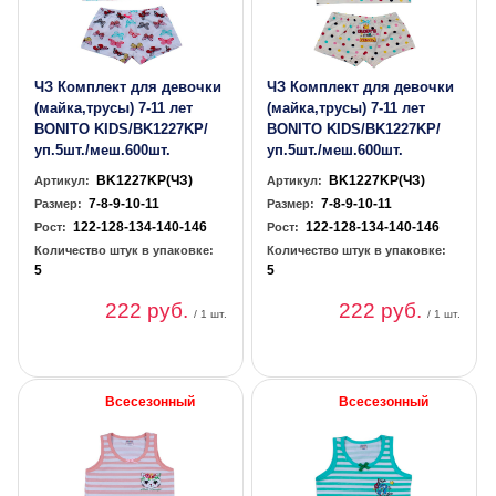
ЧЗ Комплект для девочки
ЧЗ Комплект для девочки
(майка,трусы) 7-11 лет
(майка,трусы) 7-11 лет
BONITO KIDS/BK1227KP/
BONITO KIDS/BK1227KP/
уп.5шт./меш.600шт.
уп.5шт./меш.600шт.
BK1227KP(ЧЗ)
BK1227KP(ЧЗ)
Артикул:
Артикул:
7-8-9-10-11
7-8-9-10-11
Размер:
Размер:
122-128-134-140-146
122-128-134-140-146
Рост:
Рост:
Количество штук в упаковке:
Количество штук в упаковке:
5
5
222 руб.
222 руб.
/ 1 шт.
/ 1 шт.
Всесезонный
Всесезонный