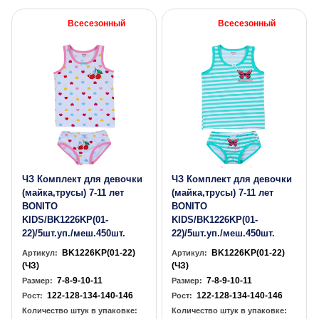
Всесезонный
Всесезонный
ЧЗ Комплект для девочки
ЧЗ Комплект для девочки
(майка,трусы) 7-11 лет
(майка,трусы) 7-11 лет
BONITO
BONITO
KIDS/BK1226KP(01-
KIDS/BK1226KP(01-
22)/5шт.уп./меш.450шт.
22)/5шт.уп./меш.450шт.
BK1226KP(01-22)
BK1226KP(01-22)
Артикул:
Артикул:
(ЧЗ)
(ЧЗ)
7-8-9-10-11
7-8-9-10-11
Размер:
Размер:
122-128-134-140-146
122-128-134-140-146
Рост:
Рост:
Количество штук в упаковке:
Количество штук в упаковке: