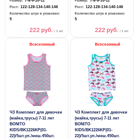
7-8-9-10-11
7-8-9-10-11
Размер:
Размер:
122-128-134-140-146
122-128-134-140-146
Рост:
Рост:
Количество штук в упаковке:
Количество штук в упаковке:
5
5
222 руб.
222 руб.
/ 1 шт.
/ 1 шт.
Всесезонный
Всесезонный
ЧЗ Комплект для девочки
ЧЗ Комплект для девочки
(майка,трусы) 7-11 лет
(майка,трусы) 7-11 лет
BONITO
BONITO
KIDS/BK1226KP(01-
KIDS/BK1226KP(01-
22)/5шт.уп./меш.450шт.
22)/5шт.уп./меш.450шт.