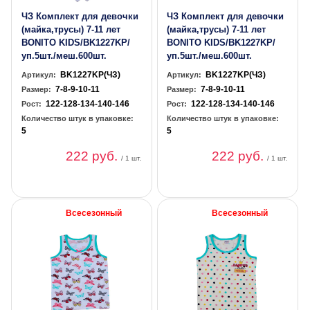
ЧЗ Комплект для девочки
ЧЗ Комплект для девочки
(майка,трусы) 7-11 лет
(майка,трусы) 7-11 лет
BONITO KIDS/BK1227KP/
BONITO KIDS/BK1227KP/
уп.5шт./меш.600шт.
уп.5шт./меш.600шт.
BK1227KP(ЧЗ)
BK1227KP(ЧЗ)
Артикул:
Артикул:
7-8-9-10-11
7-8-9-10-11
Размер:
Размер:
122-128-134-140-146
122-128-134-140-146
Рост:
Рост:
Количество штук в упаковке:
Количество штук в упаковке:
5
5
222 руб.
222 руб.
/ 1 шт.
/ 1 шт.
Всесезонный
Всесезонный