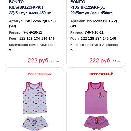
BONITO
BONITO
KIDS/BK1226KP(01-
KIDS/BK1226KP(01-
22)/5шт.уп./меш.450шт.
22)/5шт.уп./меш.450шт.
BK1226KP(01-22)
BK1226KP(01-22)
Артикул:
Артикул:
(ЧЗ)
(ЧЗ)
7-8-9-10-11
7-8-9-10-11
Размер:
Размер:
122-128-134-140-146
122-128-134-140-146
Рост:
Рост:
Количество штук в упаковке:
Количество штук в упаковке:
5
5
222 руб.
222 руб.
/ 1 шт.
/ 1 шт.
Всесезонный
Всесезонный