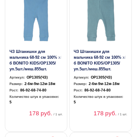
ЧЗ Штанишки для
ЧЗ Штанишки для
мальчика 68-92 см 100% х/
мальчика 68-92 см 100% х/
б BONITO KIDS/OP1305/
б BONITO KIDS/OP1305/
уп.5шт./меш.855шт.
уп.5шт./меш.855шт.
OP1305(ЧЗ)
OP1305(ЧЗ)
Артикул:
Артикул:
2-6м-9м-12м-18м
2-6м-9м-12м-18м
Размер:
Размер:
86-92-68-74-80
86-92-68-74-80
Рост:
Рост:
Количество штук в упаковке:
Количество штук в упаковке:
5
5
178 руб.
178 руб.
/ 1 шт.
/ 1 шт.