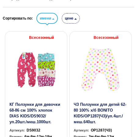
Сортировать по:
имени
цене
Всесезонный
Всесезонный
КГ Ползунки для девочки
ЧЗ Ползунки для детей 62-
68-86 см 100% хлопок
80 100% х/б BONITO
DIAS KIDS/DS9032/
KIDS/OP1287(ЧЗ)/уп.4шт./
уп.20шт./меш.1000шт.
меш.640шт.
DS9032
OP1287(ЧЗ)
Артикул:
Артикул:
6м-9м-12м-18м
3м-6м-9м-12м
Размер:
Размер: