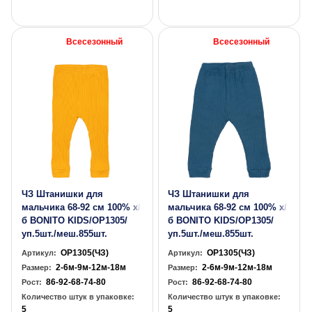
Всесезонный
Всесезонный
ЧЗ Штанишки для
ЧЗ Штанишки для
мальчика 68-92 см 100% х/
мальчика 68-92 см 100% х/
б BONITO KIDS/OP1305/
б BONITO KIDS/OP1305/
уп.5шт./меш.855шт.
уп.5шт./меш.855шт.
OP1305(ЧЗ)
OP1305(ЧЗ)
Артикул:
Артикул:
2-6м-9м-12м-18м
2-6м-9м-12м-18м
Размер:
Размер:
86-92-68-74-80
86-92-68-74-80
Рост:
Рост:
Количество штук в упаковке:
Количество штук в упаковке:
5
5