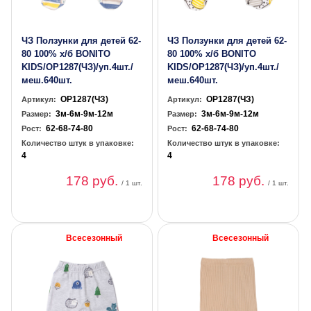
ЧЗ Ползунки для детей 62-
ЧЗ Ползунки для детей 62-
80 100% х/б BONITO
80 100% х/б BONITO
KIDS/OP1287(ЧЗ)/уп.4шт./
KIDS/OP1287(ЧЗ)/уп.4шт./
меш.640шт.
меш.640шт.
OP1287(ЧЗ)
OP1287(ЧЗ)
Артикул:
Артикул:
3м-6м-9м-12м
3м-6м-9м-12м
Размер:
Размер:
62-68-74-80
62-68-74-80
Рост:
Рост:
Количество штук в упаковке:
Количество штук в упаковке:
4
4
178 руб.
178 руб.
/ 1 шт.
/ 1 шт.
Всесезонный
Всесезонный