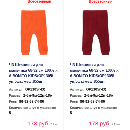
Всесезонный
Всесезонный
ЧЗ Штанишки для
ЧЗ Штанишки для
мальчика 68-92 см 100% х/
мальчика 68-92 см 100% х/
б BONITO KIDS/OP1305/
б BONITO KIDS/OP1305/
уп.5шт./меш.855шт.
уп.5шт./меш.855шт.
OP1305(ЧЗ)
OP1305(ЧЗ)
Артикул:
Артикул:
2-6м-9м-12м-18м
2-6м-9м-12м-18м
Размер:
Размер:
86-92-68-74-80
86-92-68-74-80
Рост:
Рост:
Количество штук в упаковке:
Количество штук в упаковке:
5
5
178 руб.
178 руб.
/ 1 шт.
/ 1 шт.