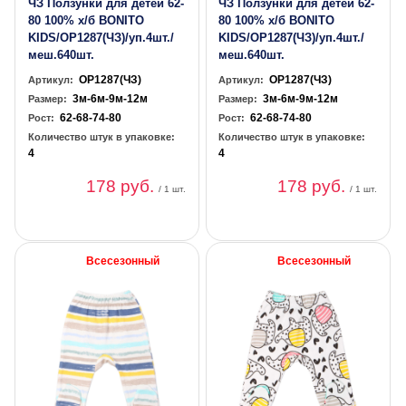
ЧЗ Ползунки для детей 62-
ЧЗ Ползунки для детей 62-
80 100% х/б BONITO
80 100% х/б BONITO
KIDS/OP1287(ЧЗ)/уп.4шт./
KIDS/OP1287(ЧЗ)/уп.4шт./
меш.640шт.
меш.640шт.
OP1287(ЧЗ)
OP1287(ЧЗ)
Артикул:
Артикул:
3м-6м-9м-12м
3м-6м-9м-12м
Размер:
Размер:
62-68-74-80
62-68-74-80
Рост:
Рост:
Количество штук в упаковке:
Количество штук в упаковке:
4
4
178 руб.
178 руб.
/ 1 шт.
/ 1 шт.
Всесезонный
Всесезонный