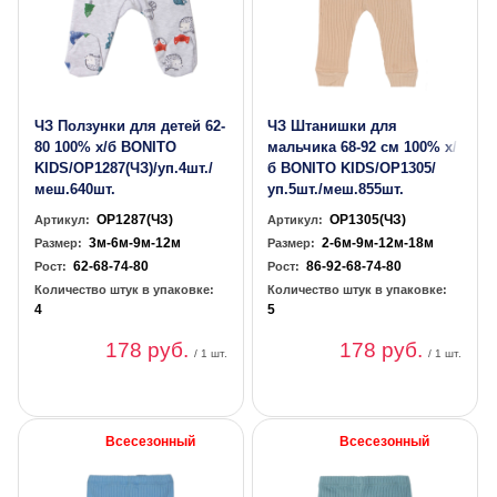
ЧЗ Ползунки для детей 62-
ЧЗ Штанишки для
80 100% х/б BONITO
мальчика 68-92 см 100% х/
KIDS/OP1287(ЧЗ)/уп.4шт./
б BONITO KIDS/OP1305/
меш.640шт.
уп.5шт./меш.855шт.
OP1287(ЧЗ)
OP1305(ЧЗ)
Артикул:
Артикул:
3м-6м-9м-12м
2-6м-9м-12м-18м
Размер:
Размер:
62-68-74-80
86-92-68-74-80
Рост:
Рост:
Количество штук в упаковке:
Количество штук в упаковке:
4
5
178 руб.
178 руб.
/ 1 шт.
/ 1 шт.
Всесезонный
Всесезонный