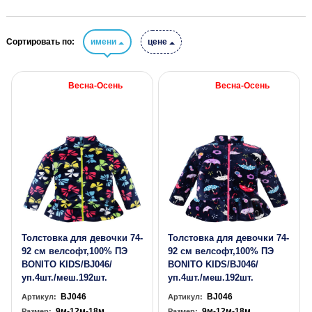
Сортировать по:
имени
цене
Весна-Осень
Весна-Осень
Толстовка для девочки 74-
Толстовка для девочки 74-
92 см велсофт,100% ПЭ
92 см велсофт,100% ПЭ
BONITO KIDS/BJ046/
BONITO KIDS/BJ046/
уп.4шт./меш.192шт.
уп.4шт./меш.192шт.
BJ046
BJ046
Артикул:
Артикул:
9м-12м-18м
9м-12м-18м
Размер:
Размер: