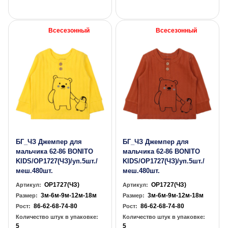
Всесезонный
Всесезонный
БГ_ЧЗ Джемпер для
БГ_ЧЗ Джемпер для
мальчика 62-86 BONITO
мальчика 62-86 BONITO
KIDS/OP1727(ЧЗ)/уп.5шт./
KIDS/OP1727(ЧЗ)/уп.5шт./
меш.480шт.
меш.480шт.
OP1727(ЧЗ)
OP1727(ЧЗ)
Артикул:
Артикул:
3м-6м-9м-12м-18м
3м-6м-9м-12м-18м
Размер:
Размер:
86-62-68-74-80
86-62-68-74-80
Рост:
Рост:
Количество штук в упаковке:
Количество штук в упаковке:
5
5