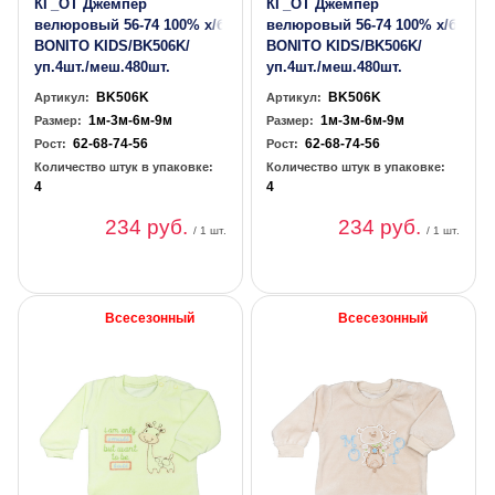
КГ_ОТ Джемпер
КГ_ОТ Джемпер
велюровый 56-74 100% х/б
велюровый 56-74 100% х/б
BONITO KIDS/BK506K/
BONITO KIDS/BK506K/
уп.4шт./меш.480шт.
уп.4шт./меш.480шт.
BK506K
BK506K
Артикул:
Артикул:
1м-3м-6м-9м
1м-3м-6м-9м
Размер:
Размер:
62-68-74-56
62-68-74-56
Рост:
Рост:
Количество штук в упаковке:
Количество штук в упаковке:
4
4
234 руб.
234 руб.
/ 1 шт.
/ 1 шт.
Всесезонный
Всесезонный