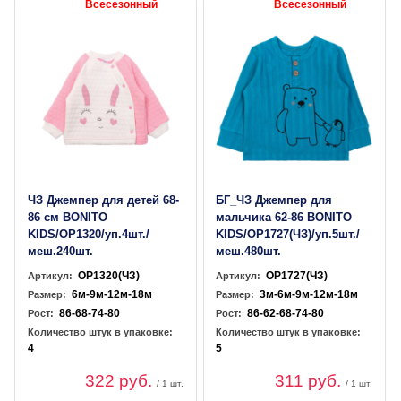
Всесезонный
Всесезонный
ЧЗ Джемпер для детей 68-
БГ_ЧЗ Джемпер для
86 см BONITO
мальчика 62-86 BONITO
KIDS/OP1320/уп.4шт./
KIDS/OP1727(ЧЗ)/уп.5шт./
меш.240шт.
меш.480шт.
OP1320(ЧЗ)
OP1727(ЧЗ)
Артикул:
Артикул:
6м-9м-12м-18м
3м-6м-9м-12м-18м
Размер:
Размер:
86-68-74-80
86-62-68-74-80
Рост:
Рост:
Количество штук в упаковке:
Количество штук в упаковке:
4
5
322 руб.
311 руб.
/ 1 шт.
/ 1 шт.