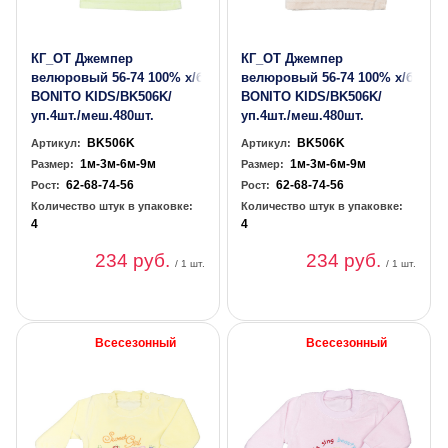
КГ_ОТ Джемпер
КГ_ОТ Джемпер
велюровый 56-74 100% х/б
велюровый 56-74 100% х/б
BONITO KIDS/BK506K/
BONITO KIDS/BK506K/
уп.4шт./меш.480шт.
уп.4шт./меш.480шт.
BK506K
BK506K
Артикул:
Артикул:
1м-3м-6м-9м
1м-3м-6м-9м
Размер:
Размер:
62-68-74-56
62-68-74-56
Рост:
Рост:
Количество штук в упаковке:
Количество штук в упаковке:
4
4
234 руб.
234 руб.
/ 1 шт.
/ 1 шт.
Всесезонный
Всесезонный