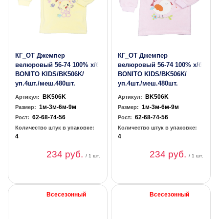
КГ_ОТ Джемпер
КГ_ОТ Джемпер
велюровый 56-74 100% х/б
велюровый 56-74 100% х/б
BONITO KIDS/BK506K/
BONITO KIDS/BK506K/
уп.4шт./меш.480шт.
уп.4шт./меш.480шт.
BK506K
BK506K
Артикул:
Артикул:
1м-3м-6м-9м
1м-3м-6м-9м
Размер:
Размер:
62-68-74-56
62-68-74-56
Рост:
Рост:
Количество штук в упаковке:
Количество штук в упаковке:
4
4
234 руб.
234 руб.
/ 1 шт.
/ 1 шт.
Всесезонный
Всесезонный