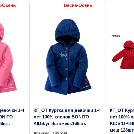
а-Осень
Весна-Осень
девочки 1-4
КГ_ОТ Куртка для девочки 1-4
КГ_ОТ Курт
BONITO
лет 100% хлопок BONITO
лет 100% 
68шт.
KIDS/уп.4шт/меш.168шт.
KIDS/OP84
меш.128шт
Артикул:
OP829K