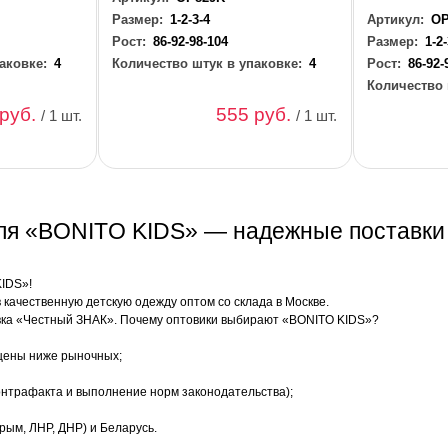
Размер:
1-2-3-4
Артикул:
OP
Рост:
86-92-98-104
Размер:
1-2
аковке:
4
Количество штук в упаковке:
4
Рост:
86-92-
Количество 
 руб.
555 руб.
/ 1 шт.
/ 1 шт.
еля «BONITO KIDS» — надежные поставки
KIDS»!
качественную детскую одежду оптом со склада в Москве.
ка «Честный ЗНАК». Почему оптовики выбирают «BONITO KIDS»?
цены ниже рыночных;
нтрафакта и выполнение норм законодательства);
рым, ЛНР, ДНР) и Беларусь.