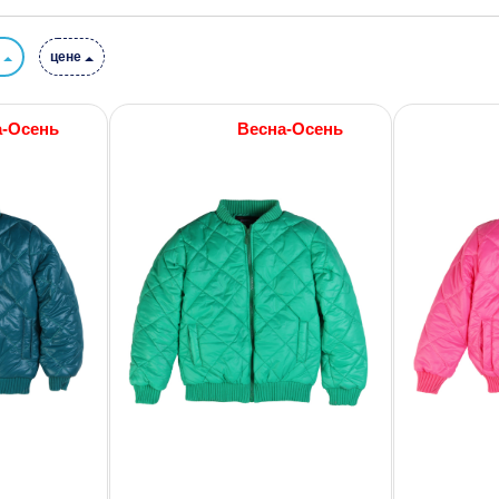
и
цене
а-Осень
Весна-Осень