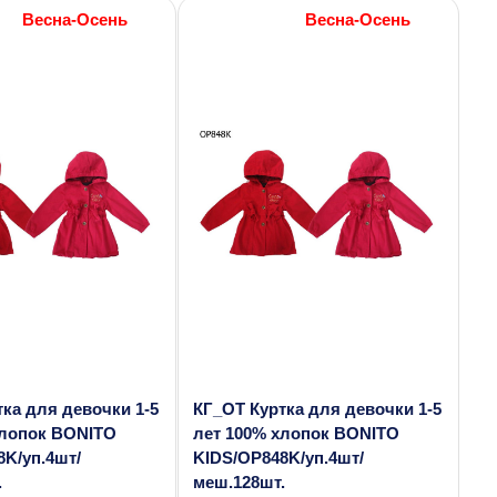
Весна-Осень
Весна-Осень
ка для девочки 1-5
КГ_ОТ Куртка для девочки 1-5
хлопок BONITO
лет 100% хлопок BONITO
8K/уп.4шт/
KIDS/OP848K/уп.4шт/
.
меш.128шт.