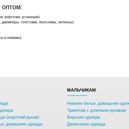
 оптом:
ки, кофточки, штанишки)
 джемперы, толстовки, лонгсливы, леггинсы)
ты и пижамы)
М
МАЛЬЧИКАМ
ежда
Нижнее белье, домашняя оде
одежда
Трикотаж с длинным рукавом
да (короткий рукав)
Верхняя одежда
ье, домашняя одежда
Джинсовая одежда