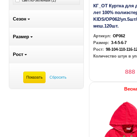
светло-зеленый (
1
)
КГ_ОТ Куртка для 
лет 100% полиэст
Сезон
KIDS/OP062/уп.5шт
меш.120шт.
Артикул:
OP062
Размер
Размер:
3-4-5-6-7
Рост:
98-104-110-116-1
Рост
Количество штук в уп
888
Весн