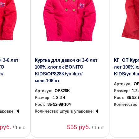
 3-6 лет
Куртка для девочки 3-6 лет
КГ_ОТ Курт
TO
100% хлопок BONITO
лет 100% 
т/
KIDS/OP828K/уп.4шт/
KIDS/уп.4ш
меш.108шт.
Артикул:
OP
Артикул:
OP828K
Размер:
1-2
Размер:
1-2-3-4
Рост:
86-92-
Рост:
86-92-98-104
Количество 
аковке:
4
Количество штук в упаковке:
4
 руб.
555 руб.
/ 1 шт.
/ 1 шт.