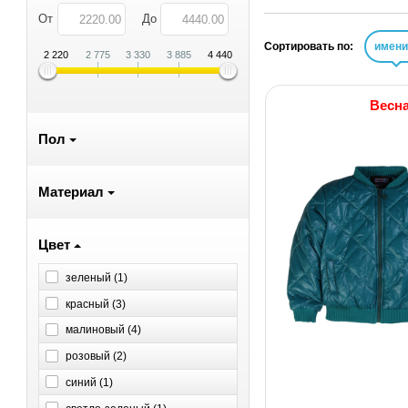
От
До
Сортировать по:
имен
2 220
2 775
3 330
3 885
4 440
Весн
Пол
Материал
Цвет
зеленый (
1
)
красный (
3
)
малиновый (
4
)
розовый (
2
)
синий (
1
)