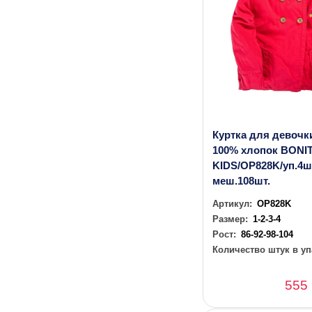
Куртка для девочки
100% хлопок BONI
KIDS/OP828K/уп.4ш
меш.108шт.
Артикул:
OP828K
Размер:
1-2-3-4
Рост:
86-92-98-104
Количество штук в уп
555