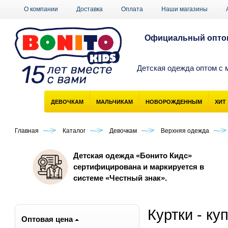
О компании
Доставка
Оплата
Наши магазины
Официальный оптов
Детская одежда оптом с 
ДЕВОЧКАМ
МАЛЬЧИКАМ
НОВОРОЖДЕННЫМ
ХИТ
Главная
Каталог
Девочкам
Верхняя одежда
Детская одежда «Бонито Кидс»
сертифицирована и маркируется в
системе «Честный знак».
Куртки - ку
Оптовая цена