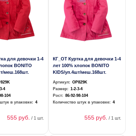
ка для девочки 1-4
КГ_ОТ Куртка для девочки 1-4
хлопок BONITO
лет 100% хлопок BONITO
т/меш.168шт.
KIDS/уп.4шт/меш.168шт.
829K
Артикул:
OP829K
-3-4
Размер:
1-2-3-4
98-104
Рост:
86-92-98-104
штук в упаковке:
4
Количество штук в упаковке:
4
555 руб.
555 руб.
/ 1 шт.
/ 1 шт.