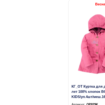
Весн
КГ_ОТ Куртка для 
лет 100% хлопок 
KIDS/уп.4шт/меш.1
Артикул:
OP829K