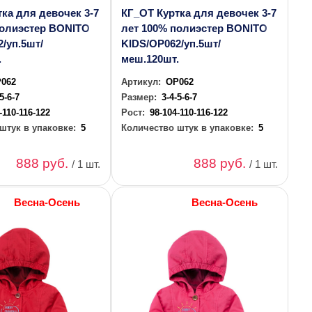
ка для девочек 3-7
КГ_ОТ Куртка для девочек 3-7
полиэстер BONITO
лет 100% полиэстер BONITO
/уп.5шт/
KIDS/OP062/уп.5шт/
.
меш.120шт.
062
Артикул:
OP062
-5-6-7
Размер:
3-4-5-6-7
-110-116-122
Рост:
98-104-110-116-122
штук в упаковке:
5
Количество штук в упаковке:
5
888 руб.
888 руб.
/ 1 шт.
/ 1 шт.
Весна-Осень
Весна-Осень