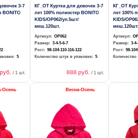
девочек 3-7
КГ_ОТ Куртка для девочек 3-7
КГ_ОТ Курт
ер BONITO
лет 100% полиэстер BONITO
лет 100% 
/
KIDS/OP062/уп.5шт/
KIDS/OP062
меш.120шт.
меш.120шт
Артикул:
OP062
Артикул:
OP
Размер:
3-4-5-6-7
Размер:
3-4
22
Рост:
98-104-110-116-122
Рост:
98-104
аковке:
5
Количество штук в упаковке:
5
Количество 
 руб.
888 руб.
/ 1 шт.
/ 1 шт.
а-Осень
Весна-Осень