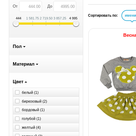
От
До
Сортировать по:
имен
444
1 581.75
2 719.50
3 857.25
4 995
Весн
Пол
Материал
Цвет
белый (
1
)
бирюзовый (
2
)
бордовый (
1
)
голубой (
1
)
желтый (
4
)