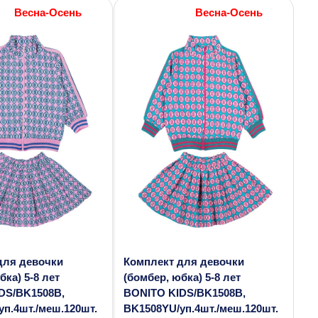
Весна-Осень
Весна-Осень
для девочки
Комплект для девочки
бка) 5-8 лет
(бомбер, юбка) 5-8 лет
DS/BK1508B,
BONITO KIDS/BK1508B,
уп.4шт./меш.120шт.
BK1508YU/уп.4шт./меш.120шт.