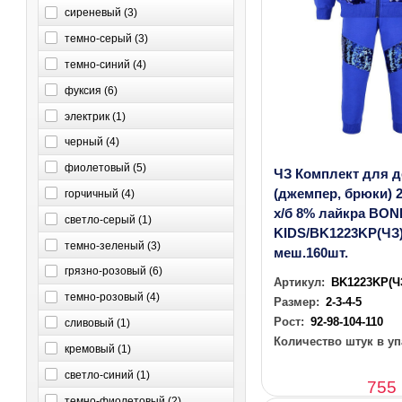
сиреневый (
3
)
темно-серый (
3
)
темно-синий (
4
)
фуксия (
6
)
электрик (
1
)
черный (
4
)
фиолетовый (
5
)
ЧЗ Комплект для 
(джемпер, брюки) 2
горчичный (
4
)
х/б 8% лайкра BON
светло-серый (
1
)
KIDS/BK1223KP(ЧЗ)/
темно-зеленый (
3
)
меш.160шт.
грязно-розовый (
6
)
Артикул:
BK1223KP(Ч
темно-розовый (
4
)
Размер:
2-3-4-5
Рост:
92-98-104-110
сливовый (
1
)
Количество штук в уп
кремовый (
1
)
светло-синий (
1
)
755
темно-фиолетовый (
2
)