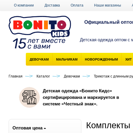
О компании
Доставка
Оплата
Наши магазины
Официальный оптов
Детская одежда оптом с 
ДЕВОЧКАМ
МАЛЬЧИКАМ
НОВОРОЖДЕННЫМ
ХИТ
Главная
Каталог
Девочкам
Трикотаж с длинным р
Детская одежда «Бонито Кидс»
сертифицирована и маркируется в
системе «Честный знак».
Комплекты 
Оптовая цена