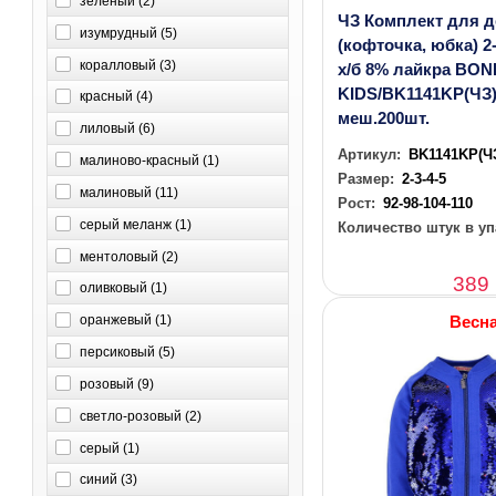
зеленый (
2
)
ЧЗ Комплект для 
изумрудный (
5
)
(кофточка, юбка) 2
коралловый (
3
)
х/б 8% лайкра BON
KIDS/BK1141KP(ЧЗ)/
красный (
4
)
меш.200шт.
лиловый (
6
)
Артикул:
BK1141KP(Ч
малиново-красный (
1
)
Размер:
2-3-4-5
малиновый (
11
)
Рост:
92-98-104-110
серый меланж (
1
)
Количество штук в уп
ментоловый (
2
)
389
оливковый (
1
)
Весн
оранжевый (
1
)
персиковый (
5
)
розовый (
9
)
светло-розовый (
2
)
серый (
1
)
синий (
3
)