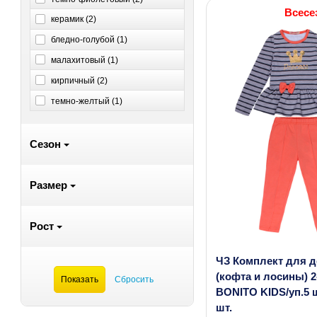
Всесе
керамик (
2
)
бледно-голубой (
1
)
малахитовый (
1
)
кирпичный (
2
)
темно-желтый (
1
)
Сезон
Размер
Рост
ЧЗ Комплект для 
(кофта и лосины) 2
BONITO KIDS/уп.5 
шт.