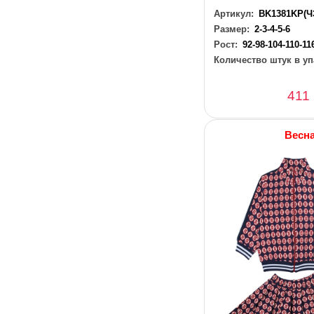
Артикул:
BK1381KP(Ч
Размер:
2-3-4-5-6
Рост:
92-98-104-110-11
Количество штук в уп
411
Весн