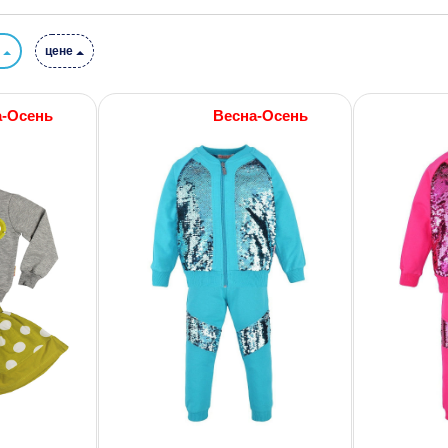
и
цене
а-Осень
Весна-Осень