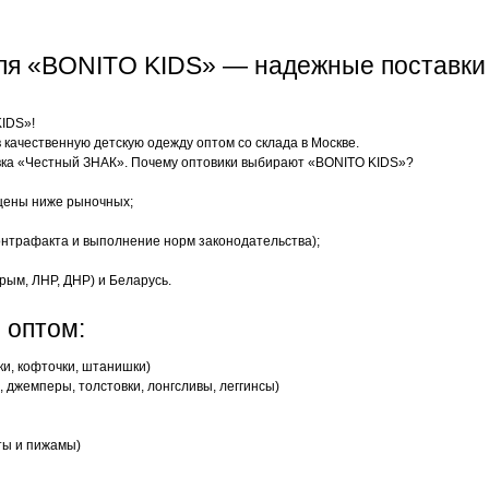
еля «BONITO KIDS» — надежные поставки
KIDS»!
качественную детскую одежду оптом со склада в Москве.
ка «Честный ЗНАК». Почему оптовики выбирают «BONITO KIDS»?
цены ниже рыночных;
нтрафакта и выполнение норм законодательства);
рым, ЛНР, ДНР) и Беларусь.
 оптом:
ки, кофточки, штанишки)
 джемперы, толстовки, лонгсливы, леггинсы)
ты и пижамы)