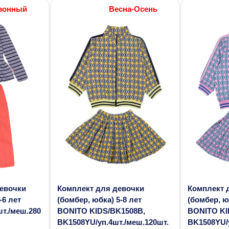
зонный
Весна-Осень
девочки
Комплект для девочки
Комплект 
-6 лет
(бомбер, юбка) 5-8 лет
(бомбер, ю
шт./меш.280
BONITO KIDS/BK1508B,
BONITO KI
BK1508YU/уп.4шт./меш.120шт.
BK1508YU/