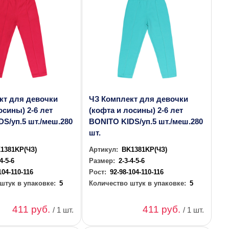
кт для девочки
ЧЗ Комплект для девочки
осины) 2-6 лет
(кофта и лосины) 2-6 лет
S/уп.5 шт./меш.280
BONITO KIDS/уп.5 шт./меш.280
шт.
1381KP(ЧЗ)
Артикул:
BK1381KP(ЧЗ)
-4-5-6
Размер:
2-3-4-5-6
104-110-116
Рост:
92-98-104-110-116
штук в упаковке:
5
Количество штук в упаковке:
5
411 руб.
411 руб.
/ 1 шт.
/ 1 шт.