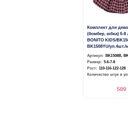
Комплект для дев
(бомбер, юбка) 5-8 
BONITO KIDS/BK15
BK1508YU/уп.4шт./
Артикул:
BK1508B, B
Размер:
5-6-7-8
Рост:
110-116-122-128
Количество штук в уп
589