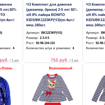
девочки
ЧЗ Комплект для девочки
ЧЗ Компле
-5 лет.92%
(джемпер, брюки) 2-5 лет 92%
(джемпер, 
ITO
х/б 8% лайкра BONITO
х/б 8% ла
уп.4шт./
KIDS/BK1223KP(ЧЗ)/уп.4шт./
KIDS/BK122
меш.160шт.
меш.160шт
З)
Артикул:
BK1223KP(ЧЗ)
Артикул:
BK
Размер:
2-3-4-5
Размер:
2-3
Рост:
92-98-104-110
Рост:
92-98-
аковке:
4
Количество штук в упаковке:
4
Количество 
 руб.
755 руб.
/ 1 шт.
/ 1 шт.
а-Осень
Всесезонный