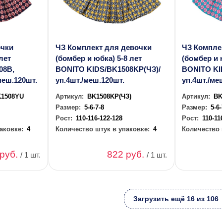
очки
ЧЗ Комплект для девочки
ЧЗ Компле
лет
(бомбер и юбка) 5-8 лет
(бомбер и 
08B,
BONITO KIDS/BK1508KP(ЧЗ)/
BONITO KI
меш.120шт.
уп.4шт./меш.120шт.
уп.4шт./ме
K1508YU
Артикул:
BK1508KP(ЧЗ)
Артикул:
BK
Размер:
5-6-7-8
Размер:
5-6
Рост:
110-116-122-128
Рост:
110-11
аковке:
4
Количество штук в упаковке:
4
Количество 
 руб.
822 руб.
/ 1 шт.
/ 1 шт.
Загрузить ещё 16 из 106