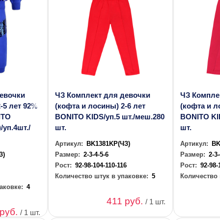
девочки
ЧЗ Комплект для девочки
ЧЗ Компле
-5 лет 92%
(кофта и лосины) 2-6 лет
(кофта и л
ITO
BONITO KIDS/уп.5 шт./меш.280
BONITO KID
уп.4шт./
шт.
шт.
Артикул:
BK1381KP(ЧЗ)
Артикул:
BK
З)
Размер:
2-3-4-5-6
Размер:
2-3
Рост:
92-98-104-110-116
Рост:
92-98-
Количество штук в упаковке:
5
Количество 
аковке:
4
411 руб.
/ 1 шт.
 руб.
/ 1 шт.