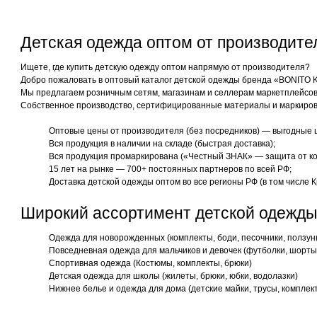
Детская одежда оптом от производит
Ищете, где купить детскую одежду оптом напрямую от производителя?
Добро пожаловать в оптовый каталог детской одежды бренда «BONITO 
Мы предлагаем розничным сетям, магазинам и селлерам маркетплейсов 
Собственное производство, сертифицированные материалы и маркиров
Оптовые цены от производителя (без посредников) — выгодные 
Вся продукция в наличии на складе (быстрая доставка);
Вся продукция промаркирована («Честный ЗНАК» — защита от ко
15 лет на рынке — 700+ постоянных партнеров по всей РФ;
Доставка детской одежды оптом во все регионы РФ (в том числе К
Широкий ассортимент детской одежды
Одежда для новорожденных (комплекты, боди, песочники, ползун
Повседневная одежда для мальчиков и девочек (футболки, шорты,
Спортивная одежда (Костюмы, комплекты, брюки)
Детская одежда для школы (жилеты, брюки, юбки, водолазки)
Нижнее белье и одежда для дома (детские майки, трусы, комплек