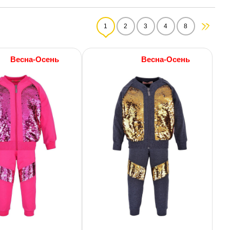
1
2
3
4
8
Весна-Осень
Весна-Осень