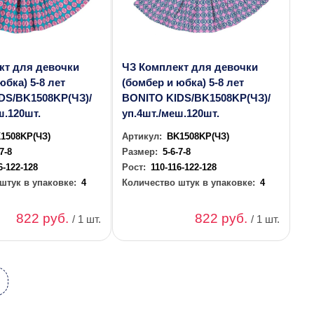
кт для девочки
ЧЗ Комплект для девочки
юбка) 5-8 лет
(бомбер и юбка) 5-8 лет
DS/BK1508KP(ЧЗ)/
BONITO KIDS/BK1508KP(ЧЗ)/
ш.120шт.
уп.4шт./меш.120шт.
1508KP(ЧЗ)
Артикул:
BK1508KP(ЧЗ)
-7-8
Размер:
5-6-7-8
6-122-128
Рост:
110-116-122-128
штук в упаковке:
4
Количество штук в упаковке:
4
822 руб.
822 руб.
/ 1 шт.
/ 1 шт.