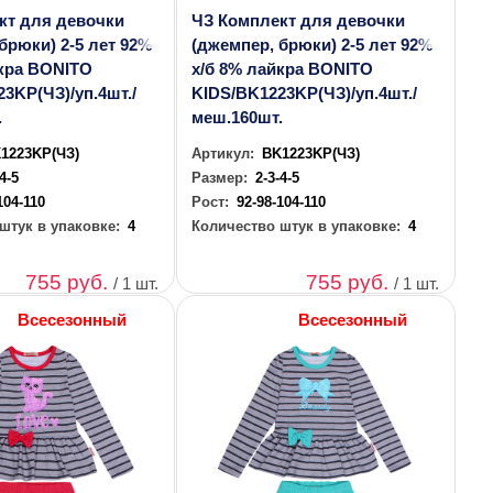
кт для девочки
ЧЗ Комплект для девочки
брюки) 2-5 лет 92%
(джемпер, брюки) 2-5 лет 92%
йкра BONITO
х/б 8% лайкра BONITO
3KP(ЧЗ)/уп.4шт./
KIDS/BK1223KP(ЧЗ)/уп.4шт./
.
меш.160шт.
1223KP(ЧЗ)
Артикул:
BK1223KP(ЧЗ)
-4-5
Размер:
2-3-4-5
104-110
Рост:
92-98-104-110
штук в упаковке:
4
Количество штук в упаковке:
4
755 руб.
755 руб.
/ 1 шт.
/ 1 шт.
Всесезонный
Всесезонный